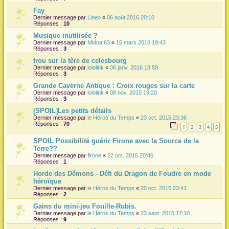
Fay
Dernier message par
Lineo
«
06 août 2016 20:10
Réponses :
10
Musique inutilisée ?
Dernier message par
Midna 63
«
16 mars 2016 19:43
Réponses :
3
trou sur la tère de celesbourg
Dernier message par
lololink
«
06 janv. 2016 18:58
Réponses :
3
Grande Caverne Antique : Croix rouges sur la carte
Dernier message par
lololink
«
08 nov. 2015 19:20
Réponses :
3
[SPOIL]Les petits détails
Dernier message par
le Héros du Temps
«
23 oct. 2015 23:36
Réponses :
70
1
2
3
4
5
SPOIL Possibilité guérir Firone avec la Source de la
Terre??
Dernier message par
firone
«
22 oct. 2015 20:46
Réponses :
1
Horde des Démons - Défi du Dragon de Foudre en mode
héroïque
Dernier message par
le Héros du Temps
«
20 oct. 2015 23:41
Réponses :
2
Gains du mini-jeu Fouille-Rubis.
Dernier message par
le Héros du Temps
«
23 sept. 2015 17:10
Réponses :
9