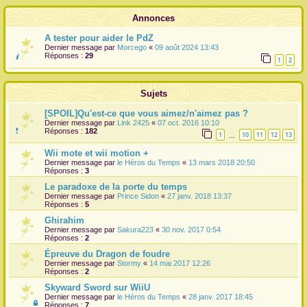
r
Annonces
A tester pour aider le PdZ
Dernier message par
Morcego
«
09 août 2024 13:43
Réponses :
29
1
2
Sujets
[SPOIL]Qu'est-ce que vous aimez/n'aimez pas ?
Dernier message par
Link 2425
«
07 oct. 2016 10:10
Réponses :
182
1
10
11
12
13
…
Wii mote et wii motion +
Dernier message par
le Héros du Temps
«
13 mars 2018 20:50
Réponses :
3
Le paradoxe de la porte du temps
Dernier message par
Prince Sidon
«
27 janv. 2018 13:37
Réponses :
5
Ghirahim
Dernier message par
Sakura223
«
30 nov. 2017 0:54
Réponses :
2
Épreuve du Dragon de foudre
Dernier message par
Stormy
«
14 mai 2017 12:26
Réponses :
2
Skyward Sword sur WiiU
Dernier message par
le Héros du Temps
«
28 janv. 2017 18:45
Réponses :
7