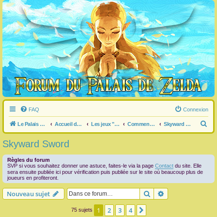
FAQ
Connexion
R
Le Palais de Zelda
Accueil du forum
Les jeux "Legend of Zelda"
Commentaire / question générale / info sur un jeu
Skyward Sword
e
Skyward Sword
c
h
Règles du forum
SVP si vous souhaitez donner une astuce, faites-le via la page
Contact
du site. Elle
e
sera ensuite publiée ici pour vérification puis publiée sur le site où beaucoup plus de
joueurs en profiteront.
r
Rechercher
Recherche avanc
Nouveau sujet
c
h
1
2
3
4
Suivante
75 sujets
e