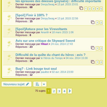
les épreuves des déesses (psysalis) : difficulté importante
Dernier message par
DerpySwag
«
13 juil. 2015 23:01
Réponses :
68
1
2
3
4
5
[Spoil] Finir à 100% ?
Dernier message par
DerpySwag
«
13 juil. 2015 22:56
Réponses :
15
1
2
[Spoil]Astuce pour les Virevoltants
Dernier message par
Anarith
«
18 mars 2015 1:06
Réponses :
8
Avis sur une critique de Skyward Sword
Dernier message par
Hikari
«
24 nov. 2014 17:43
Réponses :
23
1
2
Difficulté de la quête du chant du héros : avis ?
Dernier message par
le Héros du Temps
«
04 nov. 2014 15:00
Réponses :
16
1
2
Bug? - Link bouge tout seul
Dernier message par
pauline
«
02 avr. 2014 23:00
Réponses :
12
Nouveau sujet
1
2
3
4
Suivante
75 sujets