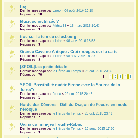
Fay
Dernier message par
Lineo
«
06 août 2016 20:10
Réponses :
10
Musique inutilisée ?
Dernier message par
Midna 63
«
16 mars 2016 19:43
Réponses :
3
trou sur la tère de celesbourg
Dernier message par
lololink
«
06 janv. 2016 18:58
Réponses :
3
Grande Caverne Antique : Croix rouges sur la carte
Dernier message par
lololink
«
08 nov. 2015 19:20
Réponses :
3
[SPOIL]Les petits détails
Dernier message par
le Héros du Temps
«
23 oct. 2015 23:36
Réponses :
70
1
2
3
4
5
SPOIL Possibilité guérir Firone avec la Source de la
Terre??
Dernier message par
firone
«
22 oct. 2015 20:46
Réponses :
1
Horde des Démons - Défi du Dragon de Foudre en mode
héroïque
Dernier message par
le Héros du Temps
«
20 oct. 2015 23:41
Réponses :
2
Gains du mini-jeu Fouille-Rubis.
Dernier message par
le Héros du Temps
«
23 sept. 2015 17:10
Réponses :
9