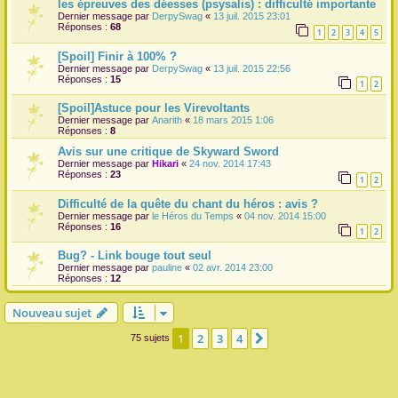
les épreuves des déesses (psysalis) : difficulté importante
Dernier message par
DerpySwag
«
13 juil. 2015 23:01
Réponses :
68
1
2
3
4
5
[Spoil] Finir à 100% ?
Dernier message par
DerpySwag
«
13 juil. 2015 22:56
Réponses :
15
1
2
[Spoil]Astuce pour les Virevoltants
Dernier message par
Anarith
«
18 mars 2015 1:06
Réponses :
8
Avis sur une critique de Skyward Sword
Dernier message par
Hikari
«
24 nov. 2014 17:43
Réponses :
23
1
2
Difficulté de la quête du chant du héros : avis ?
Dernier message par
le Héros du Temps
«
04 nov. 2014 15:00
Réponses :
16
1
2
Bug? - Link bouge tout seul
Dernier message par
pauline
«
02 avr. 2014 23:00
Réponses :
12
Nouveau sujet
1
2
3
4
Suivante
75 sujets