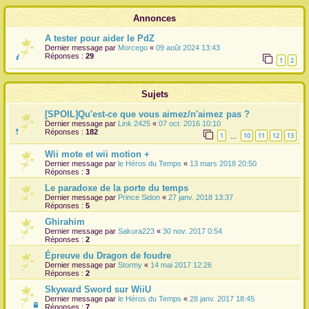
r
Annonces
A tester pour aider le PdZ
Dernier message par
Morcego
«
09 août 2024 13:43
Réponses :
29
1
2
Sujets
[SPOIL]Qu'est-ce que vous aimez/n'aimez pas ?
Dernier message par
Link 2425
«
07 oct. 2016 10:10
Réponses :
182
1
10
11
12
13
…
Wii mote et wii motion +
Dernier message par
le Héros du Temps
«
13 mars 2018 20:50
Réponses :
3
Le paradoxe de la porte du temps
Dernier message par
Prince Sidon
«
27 janv. 2018 13:37
Réponses :
5
Ghirahim
Dernier message par
Sakura223
«
30 nov. 2017 0:54
Réponses :
2
Épreuve du Dragon de foudre
Dernier message par
Stormy
«
14 mai 2017 12:26
Réponses :
2
Skyward Sword sur WiiU
Dernier message par
le Héros du Temps
«
28 janv. 2017 18:45
Réponses :
7