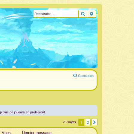
Rechercher
Recherche avancée
Connexion
up plus de joueurs en profiteront.
1
2
Suivante
25 sujets
Vues
Dernier message