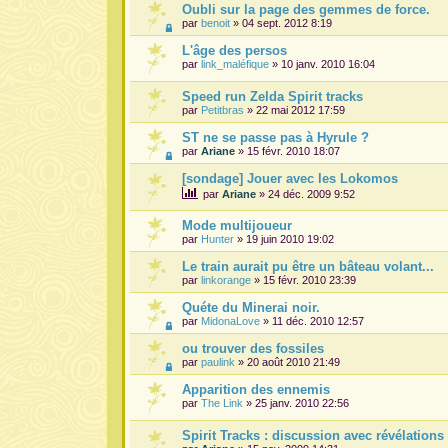
Oubli sur la page des gemmes de force.
par
benoit
» 04 sept. 2012 8:19
L'âge des persos
par
link_maléfique
» 10 janv. 2010 16:04
Speed run Zelda Spirit tracks
par
Petitbras
» 22 mai 2012 17:59
ST ne se passe pas à Hyrule ?
par
Ariane
» 15 févr. 2010 18:07
[sondage] Jouer avec les Lokomos
par
Ariane
» 24 déc. 2009 9:52
Mode multijoueur
par
Hunter
» 19 juin 2010 19:02
Le train aurait pu être un bâteau volant...
par
linkorange
» 15 févr. 2010 23:39
Quéte du Minerai noir.
par
MidonaLove
» 11 déc. 2010 12:57
ou trouver des fossiles
par
paulink
» 20 août 2010 21:49
Apparition des ennemis
par
The Link
» 25 janv. 2010 22:56
Spirit Tracks : discussion avec révélations 