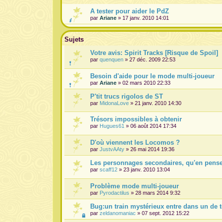
A tester pour aider le PdZ
par
Ariane
» 17 janv. 2010 14:01
Sujets
Votre avis: Spirit Tracks [Risque de Spoil]
par
quenquen
» 27 déc. 2009 22:53
Besoin d'aide pour le mode multi-joueur
par
Ariane
» 02 mars 2010 22:33
P'tit trucs rigolos de ST
par
MidonaLove
» 21 janv. 2010 14:30
Trésors impossibles à obtenir
par
Hugues61
» 06 août 2014 17:34
D'où viennent les Locomos ?
par
JustvAAty
» 26 mai 2014 19:36
Les personnages secondaires, qu'en pens
par
scaff12
» 23 janv. 2010 13:04
Problème mode multi-joueur
par
Pyrodactilus
» 28 mars 2014 9:32
Bug:un train mystérieux entre dans un de t
par
zeldanomaniac
» 07 sept. 2012 15:22