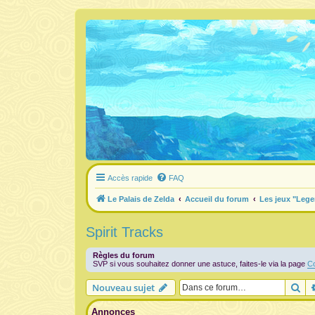
Accès rapide
FAQ
Le Palais de Zelda
Accueil du forum
Les jeux "Lege
Spirit Tracks
Règles du forum
SVP si vous souhaitez donner une astuce, faites-le via la page
Co
Re
Nouveau sujet
Annonces