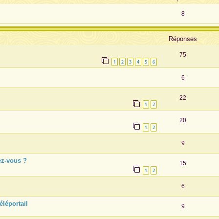
8
Réponses
75
1
2
3
4
5
6
6
22
1
2
20
1
2
9
ez-vous ?
15
1
2
6
éléportail
9