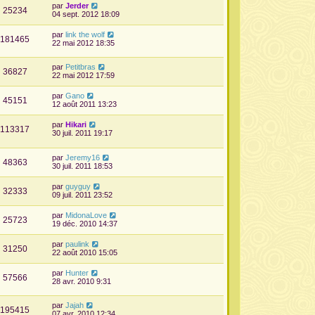
par
Jerder
25234
04 sept. 2012 18:09
par
link the wolf
181465
22 mai 2012 18:35
par
Petitbras
36827
22 mai 2012 17:59
par
Gano
45151
12 août 2011 13:23
par
Hikari
113317
30 juil. 2011 19:17
par
Jeremy16
48363
30 juil. 2011 18:53
par
guyguy
32333
09 juil. 2011 23:52
par
MidonaLove
25723
19 déc. 2010 14:37
par
paulink
31250
22 août 2010 15:05
par
Hunter
57566
28 avr. 2010 9:31
par
Jajah
195415
07 avr. 2010 12:34