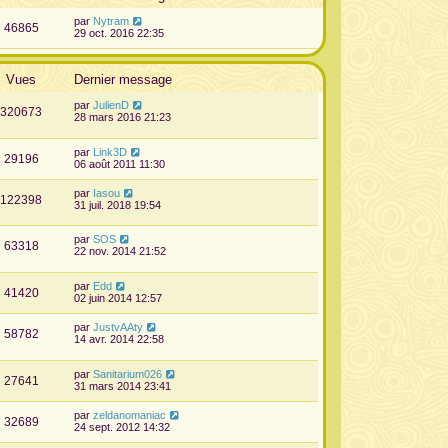
par
Nytram
46865
29 oct. 2016 22:35
Vues
Dernier message
par
JulienD
320673
28 mars 2016 21:23
par
Link3D
29196
06 août 2011 11:30
par
Iasou
122398
31 juil. 2018 19:54
par
SOS
63318
22 nov. 2014 21:52
par
Edd
41420
02 juin 2014 12:57
par
JustvAAty
58782
14 avr. 2014 22:58
par
Sanitarium026
27641
31 mars 2014 23:41
par
zeldanomaniac
32689
24 sept. 2012 14:32