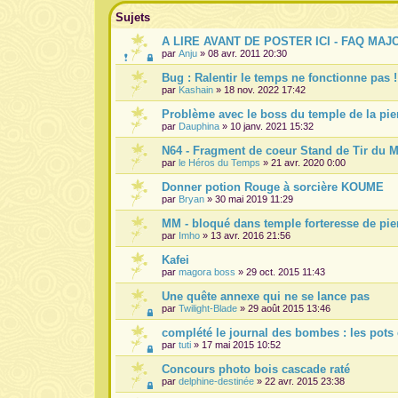
Sujets
A LIRE AVANT DE POSTER ICI - FAQ MAJ
par
Anju
» 08 avr. 2011 20:30
Bug : Ralentir le temps ne fonctionne pas !
par
Kashain
» 18 nov. 2022 17:42
Problème avec le boss du temple de la pie
par
Dauphina
» 10 janv. 2021 15:32
N64 - Fragment de coeur Stand de Tir du M
par
le Héros du Temps
» 21 avr. 2020 0:00
Donner potion Rouge à sorcière KOUME
par
Bryan
» 30 mai 2019 11:29
MM - bloqué dans temple forteresse de pie
par
Imho
» 13 avr. 2016 21:56
Kafei
par
magora boss
» 29 oct. 2015 11:43
Une quête annexe qui ne se lance pas
par
Twilight-Blade
» 29 août 2015 13:46
complété le journal des bombes : les pots 
par
tuti
» 17 mai 2015 10:52
Concours photo bois cascade raté
par
delphine-destinée
» 22 avr. 2015 23:38