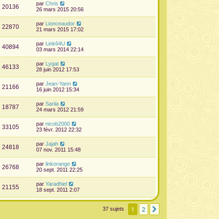
par
Chris
20136
26 mars 2015 20:56
par
Lionceaudor
22870
21 mars 2015 17:02
par
Link64U
40894
03 mars 2014 22:14
par
Lygat
46133
28 juin 2012 17:53
par
Jean-Yann
21166
16 juin 2012 15:34
par
Sariia
18787
24 mars 2012 21:59
par
nicob2000
33105
23 févr. 2012 22:32
par
Jajah
24818
07 nov. 2011 15:48
par
linkorange
26768
20 sept. 2011 22:25
par
Yaradhiel
21155
18 sept. 2011 2:07
1
2
Suivante
37 sujets