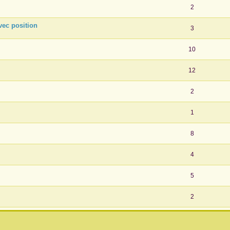
2
vec position
3
10
12
2
1
8
4
5
2