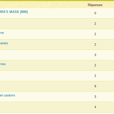
Réponses
ORA'S MASK (MM)
0
2
rre
2
arais
2
3
rres
2
2
9
et castors
3
4