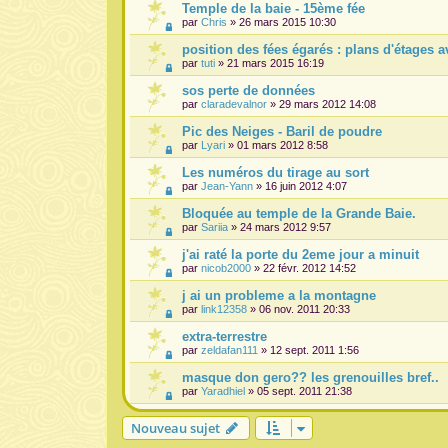
Temple de la baie - 15ème fée
par
Chris
» 26 mars 2015 10:30
position des fées égarés : plans d'étages a
par
tuti
» 21 mars 2015 16:19
sos perte de données
par
claradevalnor
» 29 mars 2012 14:08
Pic des Neiges - Baril de poudre
par
Lyari
» 01 mars 2012 8:58
Les numéros du tirage au sort
par
Jean-Yann
» 16 juin 2012 4:07
Bloquée au temple de la Grande Baie.
par
Sariia
» 24 mars 2012 9:57
j'ai raté la porte du 2eme jour a minuit
par
nicob2000
» 22 févr. 2012 14:52
j ai un probleme a la montagne
par
link12358
» 06 nov. 2011 20:33
extra-terrestre
par
zeldafan111
» 12 sept. 2011 1:56
masque don gero?? les grenouilles bref..
par
Yaradhiel
» 05 sept. 2011 21:38
Nouveau sujet