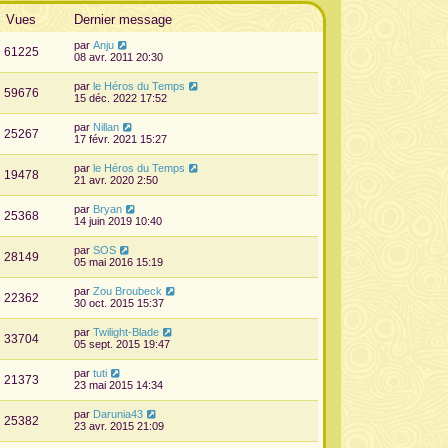
Vues
Dernier message
par
Anju
61225
08 avr. 2011 20:30
par
le Héros du Temps
59676
15 déc. 2022 17:52
par
Nillan
25267
17 févr. 2021 15:27
par
le Héros du Temps
19478
21 avr. 2020 2:50
par
Bryan
25368
14 juin 2019 10:40
par
SOS
28149
05 mai 2016 15:19
par
Zou Broubeck
22362
30 oct. 2015 15:37
par
Twilight-Blade
33704
05 sept. 2015 19:47
par
tuti
21373
23 mai 2015 14:34
par
Darunia43
25382
23 avr. 2015 21:09