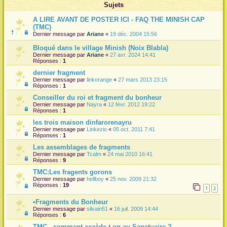
Sujets
r
A LIRE AVANT DE POSTER ICI - FAQ THE MINISH CAP
(TMC)
Dernier message par
Ariane
«
19 déc. 2004 15:56
Bloqué dans le village Minish (Noix Blabla)
Dernier message par
Ariane
«
27 avr. 2024 14:41
Réponses :
1
dernier fragment
Dernier message par
linkorange
«
27 mars 2013 23:15
Réponses :
1
Conseiller du roi et fragment du bonheur
Dernier message par
Nayra
«
12 févr. 2012 19:22
Réponses :
1
les trois maison dinfarorenayru
Dernier message par
Linkezio
«
05 oct. 2011 7:41
Réponses :
1
Les assemblages de fragments
Dernier message par
Tcalm
«
24 mai 2010 16:41
Réponses :
9
TMC:Les fragents gorons
Dernier message par
hellboy
«
25 nov. 2009 21:32
Réponses :
19
1
2
•Fragments du Bonheur
Dernier message par
silvain51
«
16 juil. 2009 14:44
Réponses :
6
TMC - comment accède t-on au Sanctuaire ?