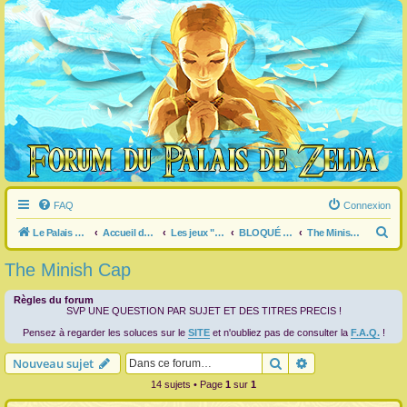
FAQ
Connexion
R
Le Palais de Zelda
Accueil du forum
Les jeux "Legend of Zelda"
BLOQUÉ dans un jeu ?
The Minish Cap
e
The Minish Cap
c
h
Règles du forum
SVP UNE QUESTION PAR SUJET ET DES TITRES PRECIS !
e
Pensez à regarder les soluces sur le
SITE
et n'oubliez pas de consulter la
F.A.Q.
!
r
Rechercher
Recherche avanc
Nouveau sujet
c
14 sujets • Page
1
sur
1
h
e