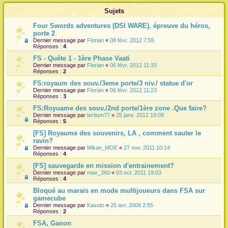
Sujets
r
Four Swords adventures (DSI WARE), épreuve du héros,
porte 2
Dernier message par
Florian
«
08 févr. 2012 7:55
Réponses :
4
FS - Quête 1 - 1ère Phase Vaati
Dernier message par
Florian
«
06 févr. 2012 11:33
Réponses :
2
FS:royaum des souv./3eme porte/3 niv./ statue d'or
Dernier message par
Florian
«
06 févr. 2012 11:23
Réponses :
3
FS:Royuame des souv./2nd porte/1ère zone .Que faire?
Dernier message par
tertium77
«
25 janv. 2012 19:09
Réponses :
5
[FS] Royaume des souvenirs, LA , comment sauter le
ravin?
Dernier message par
Mikan_MOE
«
27 nov. 2011 10:14
Réponses :
4
[FS] sauvegarde en mission d'entrainement?
Dernier message par
max_360
«
03 oct. 2011 19:03
Réponses :
4
Bloqué au marais en mode multijoueurs dans FSA sur
gamecube
Dernier message par
Kasuto
«
25 avr. 2008 2:55
Réponses :
2
FSA, Ganon