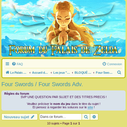
FAQ
Connexion
R
Le Palais de Zelda
Accueil du forum
Les jeux "Legend of Zelda"
BLOQUÉ dans un jeu ?
Four Swords / Four Swords Adv.
e
Four Swords / Four Swords Adv.
c
h
Règles du forum
SVP UNE QUESTION PAR SUJET ET DES TITRES PRECIS !
e
Veuillez préciser le
nom du jeu
dans le titre du sujet !
r
Et pensez à regarder les soluces sur le
site
!
c
Rechercher
Recherche avanc
Nouveau sujet
h
10 sujets • Page
1
sur
1
e