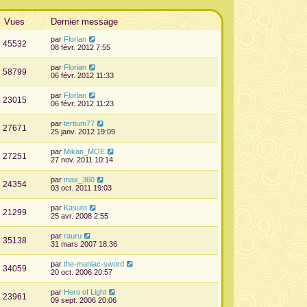
Vues
Dernier message
par
Florian
45532
08 févr. 2012 7:55
par
Florian
58799
06 févr. 2012 11:33
par
Florian
23015
06 févr. 2012 11:23
par
tertium77
27671
25 janv. 2012 19:09
par
Mikan_MOE
27251
27 nov. 2011 10:14
par
max_360
24354
03 oct. 2011 19:03
par
Kasuto
21299
25 avr. 2008 2:55
par
rauru
35138
31 mars 2007 18:36
par
the-maniac-sword
34059
20 oct. 2006 20:57
par
Hero of Light
23961
09 sept. 2006 20:06