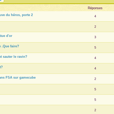
Réponses
ve du héros, porte 2
4
2
tue d'or
3
 .Que faire?
5
 sauter le ravin?
4
t?
4
dans FSA sur gamecube
2
5
5
2