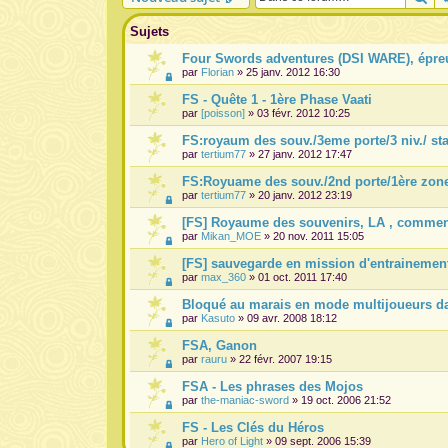
Sujets
Four Swords adventures (DSI WARE), épreu
par
Florian
» 25 janv. 2012 16:30
FS - Quête 1 - 1ère Phase Vaati
par
[poisson]
» 03 févr. 2012 10:25
FS:royaum des souv./3eme porte/3 niv./ sta
par
tertium77
» 27 janv. 2012 17:47
FS:Royuame des souv./2nd porte/1ère zone
par
tertium77
» 20 janv. 2012 23:19
[FS] Royaume des souvenirs, LA , comment
par
Mikan_MOE
» 20 nov. 2011 15:05
[FS] sauvegarde en mission d'entrainemen
par
max_360
» 01 oct. 2011 17:40
Bloqué au marais en mode multijoueurs 
par
Kasuto
» 09 avr. 2008 18:12
FSA, Ganon
par
rauru
» 22 févr. 2007 19:15
FSA - Les phrases des Mojos
par
the-maniac-sword
» 19 oct. 2006 21:52
FS - Les Clés du Héros
par
Hero of Light
» 09 sept. 2006 15:39