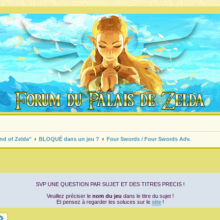
nd of Zelda"
BLOQUÉ dans un jeu ?
Four Swords / Four Swords Adv.
SVP UNE QUESTION PAR SUJET ET DES TITRES PRECIS !
Veuillez préciser le
nom du jeu
dans le titre du sujet !
Et pensez à regarder les soluces sur le
site
!
chercher
Recherche avancée