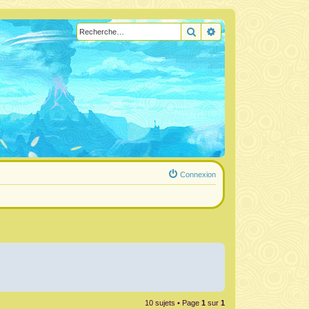
Rechercher
Recherche avancée
Connexion
10 sujets • Page
1
sur
1