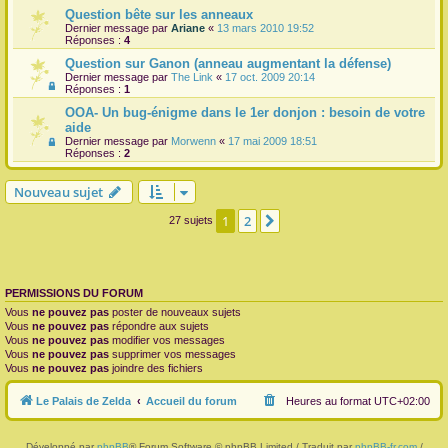
Question bête sur les anneaux
Dernier message par
Ariane
«
13 mars 2010 19:52
Réponses :
4
Question sur Ganon (anneau augmentant la défense)
Dernier message par
The Link
«
17 oct. 2009 20:14
Réponses :
1
OOA- Un bug-énigme dans le 1er donjon : besoin de votre
aide
Dernier message par
Morwenn
«
17 mai 2009 18:51
Réponses :
2
Nouveau sujet
1
2
Suivante
27 sujets
PERMISSIONS DU FORUM
Vous
ne pouvez pas
poster de nouveaux sujets
Vous
ne pouvez pas
répondre aux sujets
Vous
ne pouvez pas
modifier vos messages
Vous
ne pouvez pas
supprimer vos messages
Vous
ne pouvez pas
joindre des fichiers
Le Palais de Zelda
Accueil du forum
Heures au format
UTC+02:00
Développé par
phpBB
® Forum Software © phpBB Limited / Traduit par
phpBB-fr.com
/