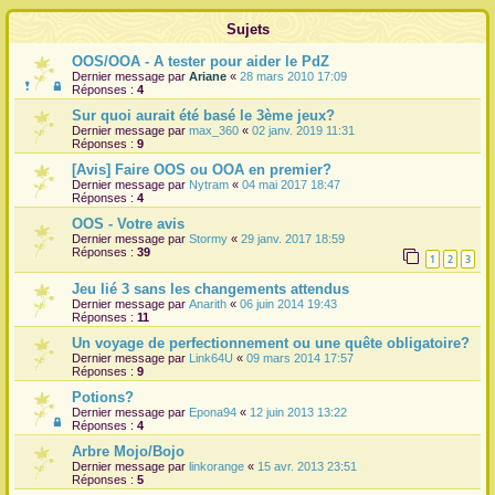
r
Sujets
OOS/OOA - A tester pour aider le PdZ
Dernier message par
Ariane
«
28 mars 2010 17:09
Réponses :
4
Sur quoi aurait été basé le 3ème jeux?
Dernier message par
max_360
«
02 janv. 2019 11:31
Réponses :
9
[Avis] Faire OOS ou OOA en premier?
Dernier message par
Nytram
«
04 mai 2017 18:47
Réponses :
4
OOS - Votre avis
Dernier message par
Stormy
«
29 janv. 2017 18:59
Réponses :
39
1
2
3
Jeu lié 3 sans les changements attendus
Dernier message par
Anarith
«
06 juin 2014 19:43
Réponses :
11
Un voyage de perfectionnement ou une quête obligatoire?
Dernier message par
Link64U
«
09 mars 2014 17:57
Réponses :
9
Potions?
Dernier message par
Epona94
«
12 juin 2013 13:22
Réponses :
4
Arbre Mojo/Bojo
Dernier message par
linkorange
«
15 avr. 2013 23:51
Réponses :
5