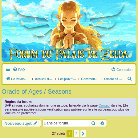
FAQ
Connexion
R
Le Palais de Zelda
Accueil du forum
Les jeux "Legend of Zelda"
Commentaire / question générale / info sur un jeu
Oracle of Ages / Seasons
e
Oracle of Ages / Seasons
c
h
Règles du forum
SVP si vous souhaitez donner une astuce, faites-le via la page
Contact
du site. Elle
e
sera ensuite publiée ici pour vérification puis publiée sur le site où beaucoup plus de
joueurs en profiteront.
r
Rechercher
Recherche avanc
Nouveau sujet
c
h
1
2
Suivante
27 sujets
e