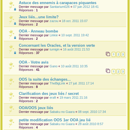
Astuce des ennemis à carapaces piquantes
Dernier message par
Sanitarium026
«
07 juin 2012 18:41
Réponses :
1
Jeux liés...une limite?
Dernier message par
zazou
«
18 oct. 2011 15:07
Réponses :
2
OOA - Anneau bombe
Dernier message par
Linkie
«
10 sept. 2011 19:42
Réponses :
2
Concernant les Oracles, et la version verte
Dernier message par
tumigin
«
16 août 2011 21:53
Réponses :
37
1
2
3
OOA - Votre avis
Dernier message par
Gano
«
10 août 2011 10:35
Réponses :
41
1
2
3
OOS la suite des échanges...
Dernier message par
TheBigLink
«
27 juil. 2011 17:14
Réponses :
8
Clarification des jeux liés / secret
Dernier message par
eraft
«
19 mars 2011 21:16
Réponses :
2
OOA/OOS jeux liés
Dernier message par
Sabaku no Gaara
«
08 sept. 2010 17:34
petite modification OOS 1er OOA jeu lié
Dernier message par
Sabaku no Gaara
«
28 août 2010 8:57
Réponses :
4