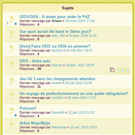
r
Sujets
OOS/OOA - A tester pour aider le PdZ
Dernier message par
Ariane
«
28 mars 2010 17:09
Réponses :
4
Sur quoi aurait été basé le 3ème jeux?
Dernier message par
max_360
«
02 janv. 2019 11:31
Réponses :
9
[Avis] Faire OOS ou OOA en premier?
Dernier message par
Nytram
«
04 mai 2017 18:47
Réponses :
4
OOS - Votre avis
Dernier message par
Stormy
«
29 janv. 2017 18:59
Réponses :
39
1
2
3
Jeu lié 3 sans les changements attendus
Dernier message par
Anarith
«
06 juin 2014 19:43
Réponses :
11
Un voyage de perfectionnement ou une quête obligatoire?
Dernier message par
Link64U
«
09 mars 2014 17:57
Réponses :
9
Potions?
Dernier message par
Epona94
«
12 juin 2013 13:22
Réponses :
4
Arbre Mojo/Bojo
Dernier message par
linkorange
«
15 avr. 2013 23:51
Réponses :
5