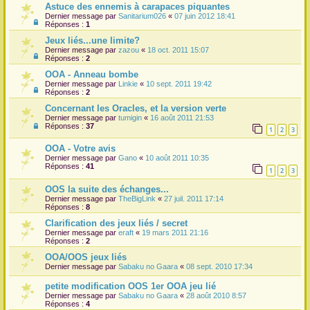
Astuce des ennemis à carapaces piquantes
Dernier message par
Sanitarium026
«
07 juin 2012 18:41
Réponses :
1
Jeux liés...une limite?
Dernier message par
zazou
«
18 oct. 2011 15:07
Réponses :
2
OOA - Anneau bombe
Dernier message par
Linkie
«
10 sept. 2011 19:42
Réponses :
2
Concernant les Oracles, et la version verte
Dernier message par
tumigin
«
16 août 2011 21:53
Réponses :
37
1
2
3
OOA - Votre avis
Dernier message par
Gano
«
10 août 2011 10:35
Réponses :
41
1
2
3
OOS la suite des échanges...
Dernier message par
TheBigLink
«
27 juil. 2011 17:14
Réponses :
8
Clarification des jeux liés / secret
Dernier message par
eraft
«
19 mars 2011 21:16
Réponses :
2
OOA/OOS jeux liés
Dernier message par
Sabaku no Gaara
«
08 sept. 2010 17:34
petite modification OOS 1er OOA jeu lié
Dernier message par
Sabaku no Gaara
«
28 août 2010 8:57
Réponses :
4