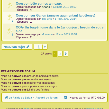
Question bête sur les anneaux
Dernier message par
Ariane
«
13 mars 2010 19:52
Réponses :
4
Question sur Ganon (anneau augmentant la défense)
Dernier message par
The Link
«
17 oct. 2009 20:14
Réponses :
1
OOA- Un bug-énigme dans le 1er donjon : besoin de votre
aide
Dernier message par
Morwenn
«
17 mai 2009 18:51
Réponses :
2
Nouveau sujet
1
2
Suivante
27 sujets
PERMISSIONS DU FORUM
Vous
ne pouvez pas
poster de nouveaux sujets
Vous
ne pouvez pas
répondre aux sujets
Vous
ne pouvez pas
modifier vos messages
Vous
ne pouvez pas
supprimer vos messages
Vous
ne pouvez pas
joindre des fichiers
Le Palais de Zelda
Accueil du forum
Heures au format
UTC+02:00
Développé par
phpBB
® Forum Software © phpBB Limited / Traduit par
phpBB-fr.com
/