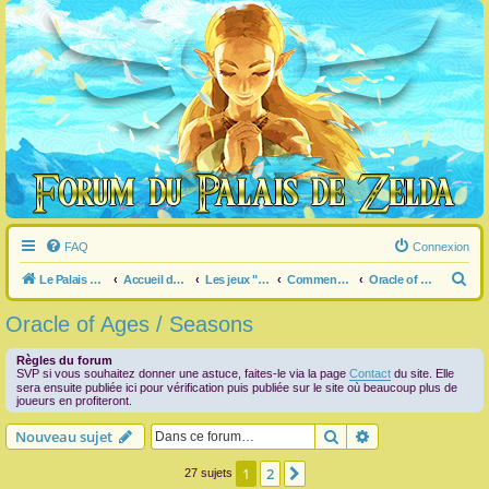
FAQ
Connexion
R
Le Palais de Zelda
Accueil du forum
Les jeux "Legend of Zelda"
Commentaire / question générale / info sur un jeu
Oracle of Ages / Seasons
e
Oracle of Ages / Seasons
c
h
Règles du forum
SVP si vous souhaitez donner une astuce, faites-le via la page
Contact
du site. Elle
e
sera ensuite publiée ici pour vérification puis publiée sur le site où beaucoup plus de
joueurs en profiteront.
r
Rechercher
Recherche avanc
Nouveau sujet
c
h
1
2
Suivante
27 sujets
e