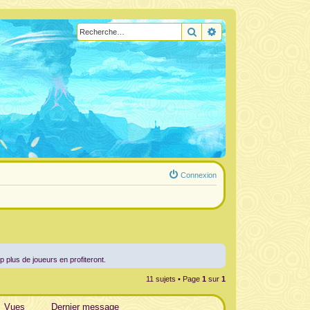
Rechercher
Recherche avancée
Connexion
up plus de joueurs en profiteront.
11 sujets • Page
1
sur
1
Vues
Dernier message