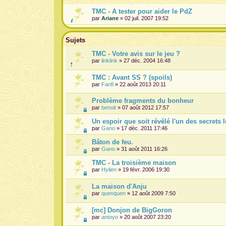
TMC - A tester pour aider le PdZ
par
Ariane
» 02 juil. 2007 19:52
Sujets
TMC - Votre avis sur le jeu ?
par
linklink
» 27 déc. 2004 16:48
TMC : Avant SS ? (spoils)
par
Fanfi
» 22 août 2013 20:11
Problème fragments du bonheur
par
benoit
» 07 août 2012 17:57
Un espoir que soit révélé l'un des secrets 
par
Gano
» 17 déc. 2011 17:46
Bâton de feu.
par
Gano
» 31 août 2011 16:26
TMC - La troisième maison
par
Hylien
» 19 févr. 2006 19:30
La maison d'Anju
par
quenquen
» 12 août 2009 7:50
[mc] Donjon de BigGoron
par
antoyo
» 20 août 2007 23:20