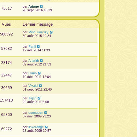
par
Ariane
75617
28 sept. 2016 16:39
Vues
Dernier message
par
MinaLunaSky
508592
30 août 2015 12:34
par
Fanfi
57682
12 avr. 2014 11:33
par
Anarith
23174
09 août 2012 21:33
par
Gano
22447
19 déc. 2011 12:04
par
Vivaldi
30659
01 sept. 2011 22:40
par
Jajah
157418
22 août 2011 6:08
par
quenquen
65860
07 nov. 2009 23:23
par
linkorange
69272
28 août 2009 10:57