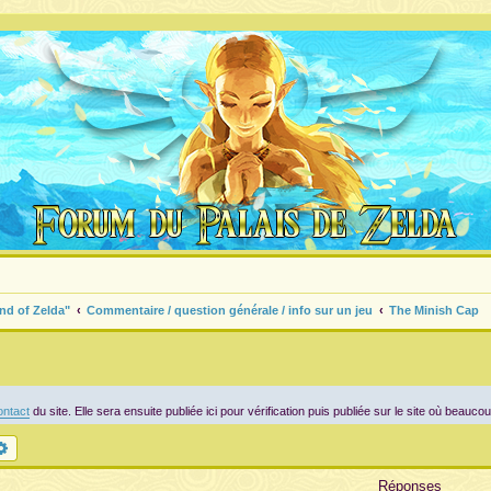
nd of Zelda"
Commentaire / question générale / info sur un jeu
The Minish Cap
ntact
du site. Elle sera ensuite publiée ici pour vérification puis publiée sur le site où beauco
chercher
Recherche avancée
Réponses