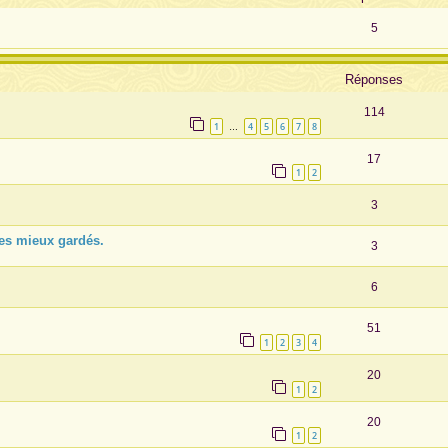
5
Réponses
114
1
4
5
6
7
8
…
17
1
2
3
les mieux gardés.
3
6
51
1
2
3
4
20
1
2
20
1
2