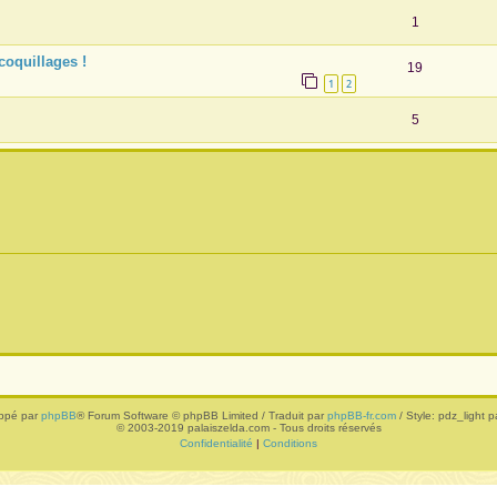
1
coquillages !
19
1
2
5
ppé par
phpBB
® Forum Software © phpBB Limited / Traduit par
phpBB-fr.com
/ Style: pdz_light pa
© 2003-2019 palaiszelda.com - Tous droits réservés
Confidentialité
|
Conditions