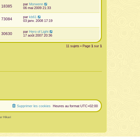
par
Morwenn
18385
06 mai 2009 21:33
par
kb61
73084
03 janv. 2008 17:19
par
Hero of Light
30630
17 août 2007 20:36
11 sujets • Page
1
sur
1
Supprimer les cookies
Heures au format
UTC+02:00
r Hikari