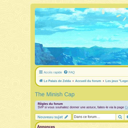
Accès rapide
FAQ
Le Palais de Zelda
Accueil du forum
Les jeux "Lege
The Minish Cap
Règles du forum
SVP si vous souhaitez donner une astuce, faites-le via la page
Co
Re
Nouveau sujet
Annonces