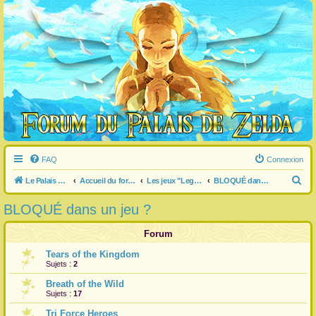
FAQ
Connexion
R
Le Palais de Zelda
Accueil du forum
Les jeux "Legend of Zelda"
BLOQUÉ dans un jeu ?
e
BLOQUÉ dans un jeu ?
c
h
Forum
e
Tears of the Kingdom
Sujets :
2
r
c
Breath of the Wild
Sujets :
17
h
Tri Force Heroes
e