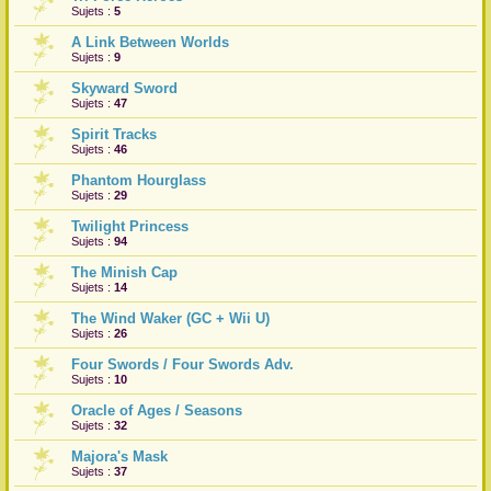
Sujets :
5
r
A Link Between Worlds
Sujets :
9
Skyward Sword
Sujets :
47
Spirit Tracks
Sujets :
46
Phantom Hourglass
Sujets :
29
Twilight Princess
Sujets :
94
The Minish Cap
Sujets :
14
The Wind Waker (GC + Wii U)
Sujets :
26
Four Swords / Four Swords Adv.
Sujets :
10
Oracle of Ages / Seasons
Sujets :
32
Majora's Mask
Sujets :
37