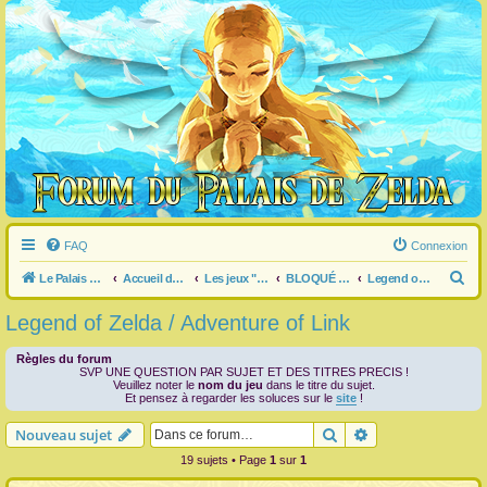
FAQ
Connexion
R
Le Palais de Zelda
Accueil du forum
Les jeux "Legend of Zelda"
BLOQUÉ dans un jeu ?
Legend of Zelda / Adventure of Link
e
Legend of Zelda / Adventure of Link
c
h
Règles du forum
SVP UNE QUESTION PAR SUJET ET DES TITRES PRECIS !
e
Veuillez noter le
nom du jeu
dans le titre du sujet.
Et pensez à regarder les soluces sur le
site
!
r
Rechercher
Recherche avanc
Nouveau sujet
c
19 sujets • Page
1
sur
1
h
e