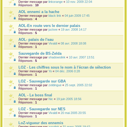
Dernier message par
linkorange
«
10 nov. 2009 22:04
Réponses :
10
AOL ennemi a la hache
Dernier message par
black link
«
04 juin 2009 17:45
Réponses :
4
AOL-En route vers le dernier palais
Dernier message par
juckee
«
19 avr. 2008 14:17
Réponses :
5
AOL- palais de l'eau
Dernier message par
Vivaldi
«
08 avr. 2008 18:08
Réponses :
1
Sauvegarde de BS-Zelda
Dernier message par
shadowslink
«
10 avr. 2007 13:51
Réponses :
5
LOZ - Les chiffres sous le nom à l'écran de sélection
Dernier message par
Yo
«
04 déc. 2006 0:28
Réponses :
1
LOZ - Sauvegarde sur GBA
Dernier message par
zeldingue
«
25 sept. 2005 22:02
Réponses :
1
AOL - Le boss final
Dernier message par
Nic
«
19 juin 2005 18:56
Réponses :
1
LOZ - Sauvegarde sur NES
Dernier message par
Vivaldi
«
20 mai 2005 20:55
Réponses :
1
LoZ-vigueur des ennemis
Dernier message par
zoralink
«
31 mars 2005 19:42