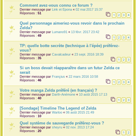
Comment avez-vous connu ce forum ?
Dernier message par
Link et Epona
«
02 mai 2017 15:37
Réponses :
51
1
2
3
4
Quel personnage aimeriez-vous revoir dans le prochain
Zelda?
Dernier message par
Lumano91
«
13 févr. 2017 23:42
Réponses :
49
1
2
3
4
TP: quelle botte secrète (technique à l'épée) préférez-
vous?
Dernier message par
Cavalcadeur
«
23 sept. 2016 18:39
Réponses :
35
1
2
3
Si un boss devait réapparaître dans un futur Zelda ce
serait
Dernier message par
Françius
«
22 mars 2016 10:58
Réponses :
46
1
2
3
4
Votre manga Zelda préféré (en français) ?
Dernier message par
Darth-Anémone
«
10 août 2015 17:13
Réponses :
40
1
2
3
[Sondage] Timeline The Legend of Zelda
Dernier message par
Warloo
«
06 août 2015 21:49
Réponses :
10
Quel système de sauvegarde préférez-vous ?
Dernier message par
sheyru
«
02 nov. 2013 17:24
Réponses :
20
1
2