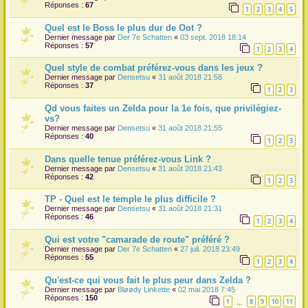
Réponses :
67
1
2
3
4
5
Quel est le Boss le plus dur de Oot ?
Dernier message par
Der 7e Schatten
«
03 sept. 2018 18:14
Réponses :
57
1
2
3
4
Quel style de combat préférez-vous dans les jeux ?
Dernier message par
Densetsu
«
31 août 2018 21:58
Réponses :
37
1
2
3
Qd vous faites un Zelda pour la 1e fois, que privilégiez-
vs?
Dernier message par
Densetsu
«
31 août 2018 21:55
Réponses :
40
1
2
3
Dans quelle tenue préférez-vous Link ?
Dernier message par
Densetsu
«
31 août 2018 21:43
Réponses :
42
1
2
3
TP - Quel est le temple le plus difficile ?
Dernier message par
Densetsu
«
31 août 2018 21:31
Réponses :
46
1
2
3
4
Qui est votre "camarade de route" préféré ?
Dernier message par
Der 7e Schatten
«
27 juil. 2018 23:49
Réponses :
55
1
2
3
4
Qu'est-ce qui vous fait le plus peur dans Zelda ?
Dernier message par
Bløødy Linkette
«
02 mai 2018 7:45
Réponses :
150
1
8
9
10
11
…