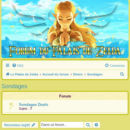
FAQ
Connexion
R
Le Palais de Zelda
Accueil du forum
Divers
Sondages
e
Sondages
c
h
Forum
e
Sondages Duels
Sujets :
7
r
c
h
Rechercher
Recherche avanc
Nouveau sujet
e