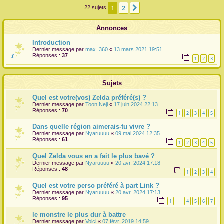
1
2
Suivante
22 sujets
r
Annonces
Introduction
Dernier message par
max_360
«
13 mars 2021 19:51
Réponses :
37
1
2
3
Sujets
Quel est votre(vos) Zelda préféré(s) ?
Dernier message par
Toon Neji
«
17 juin 2024 22:13
Réponses :
70
1
2
3
4
5
Dans quelle région aimerais-tu vivre ?
Dernier message par
Nyaruuuu
«
09 mai 2024 12:35
Réponses :
61
1
2
3
4
5
Quel Zelda vous en a fait le plus bavé ?
Dernier message par
Nyaruuuu
«
20 avr. 2024 17:18
Réponses :
48
1
2
3
4
Quel est votre perso préféré à part Link ?
Dernier message par
Nyaruuuu
«
20 avr. 2024 17:13
Réponses :
95
1
4
5
6
7
…
le monstre le plus dur à battre
Dernier message par
Volci
«
07 févr. 2019 14:59