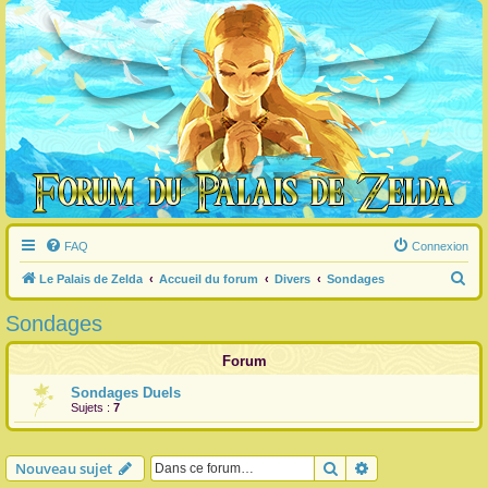
FAQ
Connexion
R
Le Palais de Zelda
Accueil du forum
Divers
Sondages
e
Sondages
c
h
Forum
e
Sondages Duels
Sujets :
7
r
c
h
Rechercher
Recherche avanc
Nouveau sujet
e