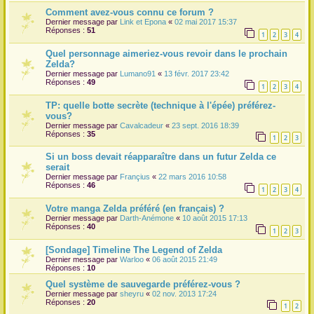
Comment avez-vous connu ce forum ?
Dernier message par
Link et Epona
«
02 mai 2017 15:37
Réponses :
51
1
2
3
4
Quel personnage aimeriez-vous revoir dans le prochain
Zelda?
Dernier message par
Lumano91
«
13 févr. 2017 23:42
Réponses :
49
1
2
3
4
TP: quelle botte secrète (technique à l'épée) préférez-
vous?
Dernier message par
Cavalcadeur
«
23 sept. 2016 18:39
Réponses :
35
1
2
3
Si un boss devait réapparaître dans un futur Zelda ce
serait
Dernier message par
Françius
«
22 mars 2016 10:58
Réponses :
46
1
2
3
4
Votre manga Zelda préféré (en français) ?
Dernier message par
Darth-Anémone
«
10 août 2015 17:13
Réponses :
40
1
2
3
[Sondage] Timeline The Legend of Zelda
Dernier message par
Warloo
«
06 août 2015 21:49
Réponses :
10
Quel système de sauvegarde préférez-vous ?
Dernier message par
sheyru
«
02 nov. 2013 17:24
Réponses :
20
1
2