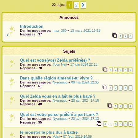
1
2
Suivante
22 sujets
r
Annonces
Introduction
Dernier message par
max_360
«
13 mars 2021 19:51
Réponses :
37
1
2
3
Sujets
Quel est votre(vos) Zelda préféré(s) ?
Dernier message par
Toon Neji
«
17 juin 2024 22:13
Réponses :
70
1
2
3
4
5
Dans quelle région aimerais-tu vivre ?
Dernier message par
Nyaruuuu
«
09 mai 2024 12:35
Réponses :
61
1
2
3
4
5
Quel Zelda vous en a fait le plus bavé ?
Dernier message par
Nyaruuuu
«
20 avr. 2024 17:18
Réponses :
48
1
2
3
4
Quel est votre perso préféré à part Link ?
Dernier message par
Nyaruuuu
«
20 avr. 2024 17:13
Réponses :
95
1
4
5
6
7
…
le monstre le plus dur à battre
Dernier message par
Volci
«
07 févr. 2019 14:59