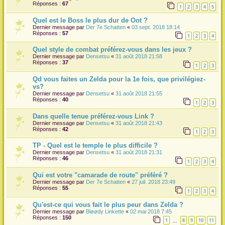
Réponses :
67
1
2
3
4
5
Quel est le Boss le plus dur de Oot ?
Dernier message par
Der 7e Schatten
«
03 sept. 2018 18:14
Réponses :
57
1
2
3
4
Quel style de combat préférez-vous dans les jeux ?
Dernier message par
Densetsu
«
31 août 2018 21:58
Réponses :
37
1
2
3
Qd vous faites un Zelda pour la 1e fois, que privilégiez-
vs?
Dernier message par
Densetsu
«
31 août 2018 21:55
Réponses :
40
1
2
3
Dans quelle tenue préférez-vous Link ?
Dernier message par
Densetsu
«
31 août 2018 21:43
Réponses :
42
1
2
3
TP - Quel est le temple le plus difficile ?
Dernier message par
Densetsu
«
31 août 2018 21:31
Réponses :
46
1
2
3
4
Qui est votre "camarade de route" préféré ?
Dernier message par
Der 7e Schatten
«
27 juil. 2018 23:49
Réponses :
55
1
2
3
4
Qu'est-ce qui vous fait le plus peur dans Zelda ?
Dernier message par
Bløødy Linkette
«
02 mai 2018 7:45
Réponses :
150
1
8
9
10
11
…