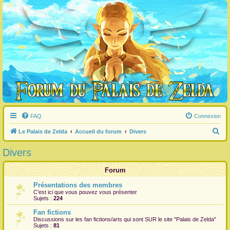
FAQ
Connexion
R
Le Palais de Zelda
Accueil du forum
Divers
e
Divers
c
h
Forum
e
Présentations des membres
C'est ici que vous pouvez vous présenter
r
Sujets :
224
c
Fan fictions
h
Discussions sur les fan fictions/arts qui sont
SUR
le site "Palais de Zelda"
Sujets :
81
e