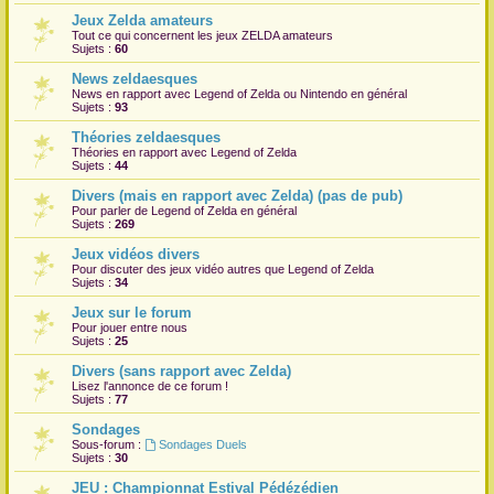
Jeux Zelda amateurs
r
Tout ce qui concernent les jeux ZELDA amateurs
Sujets :
60
News zeldaesques
News en rapport avec Legend of Zelda ou Nintendo en général
Sujets :
93
Théories zeldaesques
Théories en rapport avec Legend of Zelda
Sujets :
44
Divers (mais en rapport avec Zelda) (pas de pub)
Pour parler de Legend of Zelda en général
Sujets :
269
Jeux vidéos divers
Pour discuter des jeux vidéo autres que Legend of Zelda
Sujets :
34
Jeux sur le forum
Pour jouer entre nous
Sujets :
25
Divers (sans rapport avec Zelda)
Lisez l'annonce de ce forum !
Sujets :
77
Sondages
Sous-forum :
Sondages Duels
Sujets :
30
JEU : Championnat Estival Pédézédien