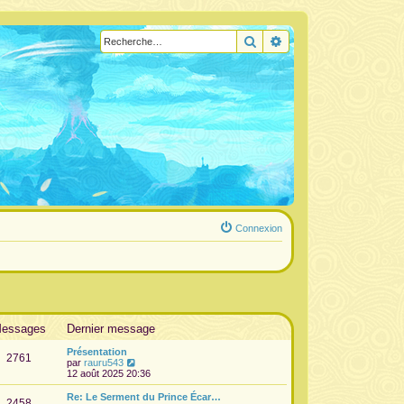
Rechercher
Recherche avancée
Connexion
essages
Dernier message
Présentation
2761
V
par
rauru543
o
12 août 2025 20:36
i
r
Re: Le Serment du Prince Écar…
2458