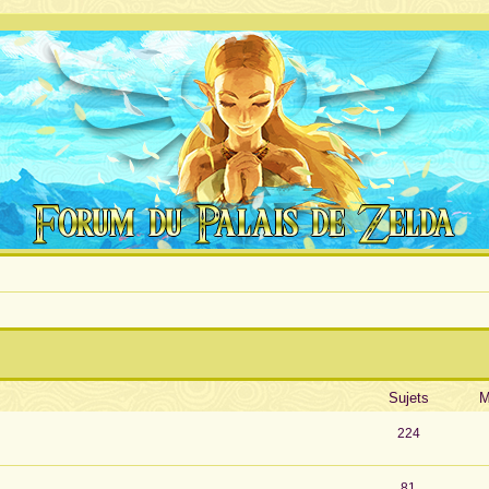
Sujets
M
224
81