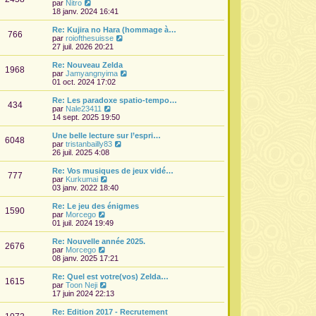
l
V
par
Nitro
e
o
18 janv. 2024 16:41
d
i
e
r
Re: Kujira no Hara (hommage à…
766
r
l
V
par
roiofthesuisse
n
e
o
27 juil. 2026 20:21
i
d
i
e
e
r
Re: Nouveau Zelda
r
1968
r
l
V
par
Jamyangnyima
m
n
e
o
01 oct. 2024 17:02
e
i
d
i
s
e
e
r
Re: Les paradoxe spatio-tempo…
s
r
434
r
l
V
par
Nale23411
a
m
n
e
o
14 sept. 2025 19:50
g
e
i
d
i
e
s
e
e
r
Une belle lecture sur l’espri…
s
r
6048
r
l
V
par
tristanbailly83
a
m
n
e
o
26 juil. 2025 4:08
g
e
i
d
i
e
s
e
e
r
Re: Vos musiques de jeux vidé…
s
r
777
r
l
V
par
Kurkumai
a
m
n
e
o
03 janv. 2022 18:40
g
e
i
d
i
e
s
e
e
r
Re: Le jeu des énigmes
s
r
1590
r
l
V
par
Morcego
a
m
n
e
o
01 juil. 2024 19:49
g
e
i
d
i
e
s
e
e
r
Re: Nouvelle année 2025.
s
r
2676
r
l
V
par
Morcego
a
m
n
e
o
08 janv. 2025 17:21
g
e
i
d
i
e
s
e
e
r
Re: Quel est votre(vos) Zelda…
s
r
1615
r
l
V
par
Toon Neji
a
m
n
e
o
17 juin 2024 22:13
g
e
i
d
i
e
s
e
e
r
Re: Edition 2017 - Recrutement
s
r