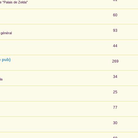
te "Palais de Zelda"
60
93
 général
44
e pub)
269
34
da
25
77
30