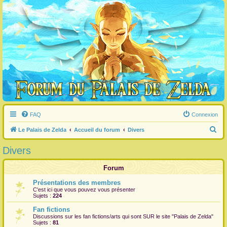
FAQ
Connexion
R
Le Palais de Zelda
Accueil du forum
Divers
e
Divers
c
h
Forum
e
Présentations des membres
C'est ici que vous pouvez vous présenter
r
Sujets :
224
c
Fan fictions
h
Discussions sur les fan fictions/arts qui sont
SUR
le site "Palais de Zelda"
Sujets :
81
e