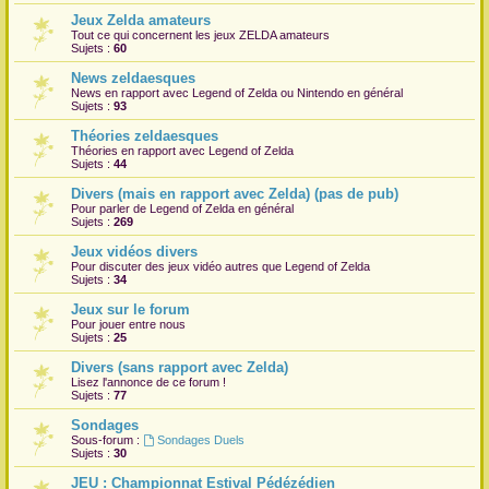
Jeux Zelda amateurs
r
Tout ce qui concernent les jeux ZELDA amateurs
Sujets :
60
News zeldaesques
News en rapport avec Legend of Zelda ou Nintendo en général
Sujets :
93
Théories zeldaesques
Théories en rapport avec Legend of Zelda
Sujets :
44
Divers (mais en rapport avec Zelda) (pas de pub)
Pour parler de Legend of Zelda en général
Sujets :
269
Jeux vidéos divers
Pour discuter des jeux vidéo autres que Legend of Zelda
Sujets :
34
Jeux sur le forum
Pour jouer entre nous
Sujets :
25
Divers (sans rapport avec Zelda)
Lisez l'annonce de ce forum !
Sujets :
77
Sondages
Sous-forum :
Sondages Duels
Sujets :
30
JEU : Championnat Estival Pédézédien