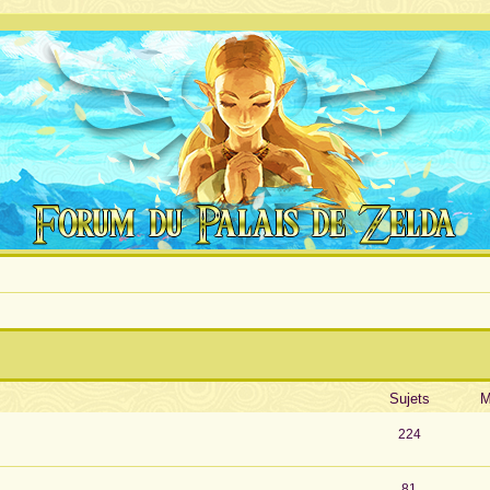
Sujets
M
224
81