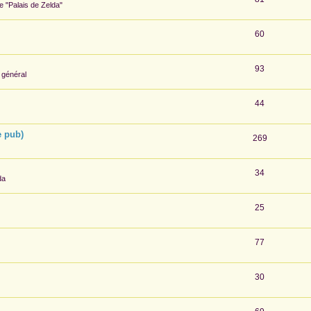
te "Palais de Zelda"
60
93
 général
44
e pub)
269
34
da
25
77
30