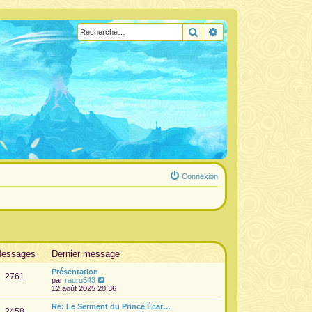
Rechercher
Recherche avancée
Connexion
essages
Dernier message
Présentation
2761
V
par
rauru543
o
12 août 2025 20:36
i
r
Re: Le Serment du Prince Écar…
2458