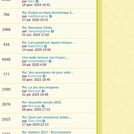
l
V
par
Nitro
e
o
18 janv. 2024 16:41
d
i
e
r
Re: Kujira no Hara (hommage à…
766
r
l
V
par
roiofthesuisse
n
e
o
27 juil. 2026 20:21
i
d
i
e
e
r
Re: Nouveau Zelda
r
1968
r
l
V
par
Jamyangnyima
m
n
e
o
01 oct. 2024 17:02
e
i
d
i
s
e
e
r
Re: Les paradoxe spatio-tempo…
s
r
434
r
l
V
par
Nale23411
a
m
n
e
o
14 sept. 2025 19:50
g
e
i
d
i
e
s
e
e
r
Une belle lecture sur l’espri…
s
r
6048
r
l
V
par
tristanbailly83
a
m
n
e
o
26 juil. 2025 4:08
g
e
i
d
i
e
s
e
e
r
Re: Vos musiques de jeux vidé…
s
r
777
r
l
V
par
Kurkumai
a
m
n
e
o
03 janv. 2022 18:40
g
e
i
d
i
e
s
e
e
r
Re: Le jeu des énigmes
s
r
1590
r
l
V
par
Morcego
a
m
n
e
o
01 juil. 2024 19:49
g
e
i
d
i
e
s
e
e
r
Re: Nouvelle année 2025.
s
r
2676
r
l
V
par
Morcego
a
m
n
e
o
08 janv. 2025 17:21
g
e
i
d
i
e
s
e
e
r
Re: Quel est votre(vos) Zelda…
s
r
1615
r
l
V
par
Toon Neji
a
m
n
e
o
17 juin 2024 22:13
g
e
i
d
i
e
s
e
e
r
Re: Edition 2017 - Recrutement
s
r