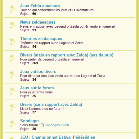
Jeux Zelda amateurs
r
Tout ce qui concernent les jeux ZELDA amateurs
Sujets :
60
News zeldaesques
News en rapport avec Legend of Zelda ou Nintendo en général
Sujets :
93
Théories zeldaesques
Théories en rapport avec Legend of Zelda
Sujets :
44
Divers (mais en rapport avec Zelda) (pas de pub)
Pour parler de Legend of Zelda en général
Sujets :
269
Jeux vidéos divers
Pour discuter des jeux vidéo autres que Legend of Zelda
Sujets :
34
Jeux sur le forum
Pour jouer entre nous
Sujets :
25
Divers (sans rapport avec Zelda)
Lisez l'annonce de ce forum !
Sujets :
77
Sondages
Sous-forum :
Sondages Duels
Sujets :
30
JEU : Championnat Estival Pédézédien