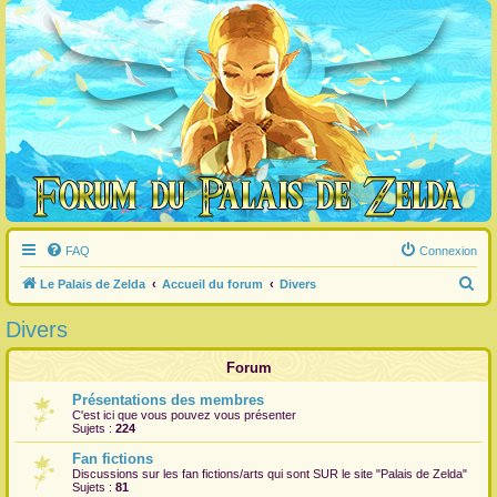
FAQ
Connexion
R
Le Palais de Zelda
Accueil du forum
Divers
e
Divers
c
h
Forum
e
Présentations des membres
C'est ici que vous pouvez vous présenter
r
Sujets :
224
c
Fan fictions
h
Discussions sur les fan fictions/arts qui sont
SUR
le site "Palais de Zelda"
Sujets :
81
e