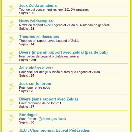
Jeux Zelda amateurs
r
Tout ce qui concernent les jeux ZELDA amateurs
Sujets :
60
News zeldaesques
News en rapport avec Legend of Zelda ou Nintendo en général
Sujets :
93
Théories zeldaesques
Théories en rapport avec Legend of Zelda
Sujets :
44
Divers (mais en rapport avec Zelda) (pas de pub)
Pour parler de Legend of Zelda en général
Sujets :
269
Jeux vidéos divers
Pour discuter des jeux vidéo autres que Legend of Zelda
Sujets :
34
Jeux sur le forum
Pour jouer entre nous
Sujets :
25
Divers (sans rapport avec Zelda)
Lisez l'annonce de ce forum !
Sujets :
77
Sondages
Sous-forum :
Sondages Duels
Sujets :
30
JEU : Championnat Estival Pédézédien