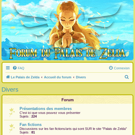
FAQ
Connexion
R
Le Palais de Zelda
Accueil du forum
Divers
e
Divers
c
h
Forum
e
Présentations des membres
C'est ici que vous pouvez vous présenter
r
Sujets :
224
c
Fan fictions
h
Discussions sur les fan fictions/arts qui sont
SUR
le site "Palais de Zelda"
Sujets :
81
e