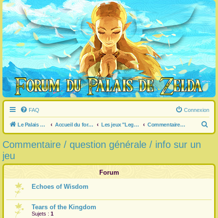
FAQ
Connexion
R
Le Palais de Zelda
Accueil du forum
Les jeux "Legend of Zelda"
Commentaire / question générale / info sur un jeu
e
Commentaire / question générale / info sur un
c
jeu
h
e
Forum
r
Echoes of Wisdom
c
h
Tears of the Kingdom
Sujets :
1
e