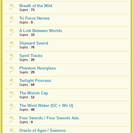
Breath of the Wild
r
Sujets :
73
Tri Force Heroes
Sujets :
9
A Link Between Worlds
Sujets :
33
Skyward Sword
Sujets :
76
Spirit Tracks
Sujets :
26
Phantom Hourglass
Sujets :
29
Twilight Princess
Sujets :
69
The Minish Cap
Sujets :
12
The Wind Waker (GC + Wii U)
Sujets :
48
Four Swords / Four Swords Adv.
Sujets :
9
Oracle of Ages / Seasons