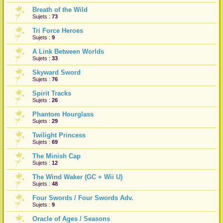
Breath of the Wild
r
Sujets :
73
Tri Force Heroes
Sujets :
9
A Link Between Worlds
Sujets :
33
Skyward Sword
Sujets :
76
Spirit Tracks
Sujets :
26
Phantom Hourglass
Sujets :
29
Twilight Princess
Sujets :
69
The Minish Cap
Sujets :
12
The Wind Waker (GC + Wii U)
Sujets :
48
Four Swords / Four Swords Adv.
Sujets :
9
Oracle of Ages / Seasons