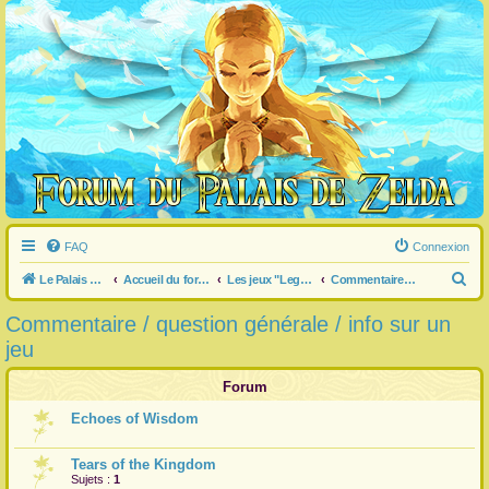
FAQ
Connexion
R
Le Palais de Zelda
Accueil du forum
Les jeux "Legend of Zelda"
Commentaire / question générale / info sur un jeu
e
Commentaire / question générale / info sur un
c
jeu
h
e
Forum
r
Echoes of Wisdom
c
h
Tears of the Kingdom
Sujets :
1
e