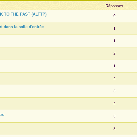
Réponses
NK TO THE PAST (ALTTP)
0
nt dans la salle d'entrée
1
1
2
1
4
3
4
tre
3
3