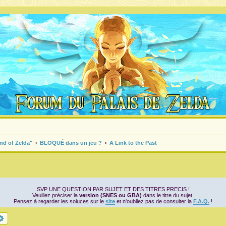
nd of Zelda"
BLOQUÉ dans un jeu ?
A Link to the Past
SVP UNE QUESTION PAR SUJET ET DES TITRES PRECIS !
Veuillez préciser la
version (SNES ou GBA)
dans le titre du sujet.
Pensez à regarder les soluces sur le
site
et n'oubliez pas de consulter la
F.A.Q.
!
chercher
Recherche avancée