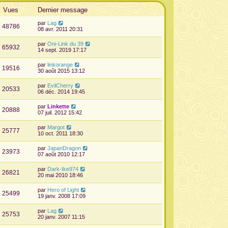
Vues
Dernier message
par
Lag
48786
08 avr. 2011 20:31
par
Oni-Link du 39
65932
14 sept. 2019 17:17
par
linkorange
19516
30 août 2015 13:12
par
EvilCherry
20533
06 déc. 2014 19:45
par
Linkette
20888
07 juil. 2012 15:42
par
Margot
25777
10 oct. 2011 18:30
par
JapanDragon
23973
07 août 2010 12:17
par
Dark-Ike974
26821
20 mai 2010 18:46
par
Hero of Light
25499
19 janv. 2008 17:09
par
Lag
25753
20 janv. 2007 11:15