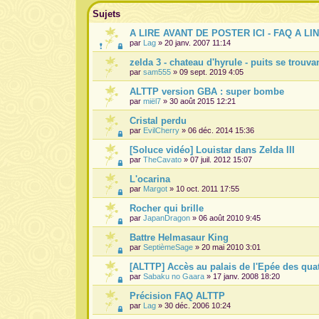
Sujets
A LIRE AVANT DE POSTER ICI - FAQ A LI
par
Lag
» 20 janv. 2007 11:14
zelda 3 - chateau d'hyrule - puits se trouva
par
sam555
» 09 sept. 2019 4:05
ALTTP version GBA : super bombe
par
miël7
» 30 août 2015 12:21
Cristal perdu
par
EvilCherry
» 06 déc. 2014 15:36
[Soluce vidéo] Louistar dans Zelda III
par
TheCavato
» 07 juil. 2012 15:07
L'ocarina
par
Margot
» 10 oct. 2011 17:55
Rocher qui brille
par
JapanDragon
» 06 août 2010 9:45
Battre Helmasaur King
par
SeptièmeSage
» 20 mai 2010 3:01
[ALTTP] Accès au palais de l'Epée des qua
par
Sabaku no Gaara
» 17 janv. 2008 18:20
Précision FAQ ALTTP
par
Lag
» 30 déc. 2006 10:24