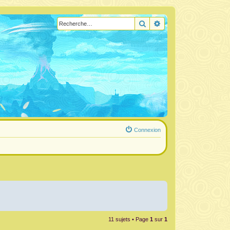
Rechercher
Recherche avancée
Connexion
11 sujets • Page
1
sur
1