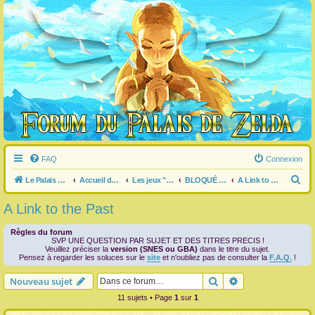
FAQ
Connexion
R
Le Palais de Zelda
Accueil du forum
Les jeux "Legend of Zelda"
BLOQUÉ dans un jeu ?
A Link to the Past
e
A Link to the Past
c
h
Règles du forum
SVP UNE QUESTION PAR SUJET ET DES TITRES PRECIS !
e
Veuillez préciser la
version (SNES ou GBA)
dans le titre du sujet.
Pensez à regarder les soluces sur le
site
et n'oubliez pas de consulter la
F.A.Q.
!
r
Rechercher
Recherche avanc
Nouveau sujet
c
11 sujets • Page
1
sur
1
h
e