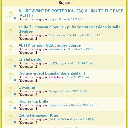
Sujets
r
A LIRE AVANT DE POSTER ICI - FAQ A LINK TO THE PAST
(ALTTP)
Dernier message par
Lag
«
08 avr. 2011 20:31
zelda 3 - chateau d'hyrule - puits se trouvant dans la salle
d'entrée
Dernier message par
Oni-Link du 39
«
14 sept. 2019 17:17
Réponses :
1
ALTTP version GBA : super bombe
Dernier message par
linkorange
«
30 août 2015 13:12
Réponses :
1
Cristal perdu
Dernier message par
EvilCherry
«
06 déc. 2014 19:45
Réponses :
2
[Soluce vidéo] Louistar dans Zelda III
Dernier message par
Linkette
«
07 juil. 2012 15:42
Réponses :
1
L'ocarina
Dernier message par
Margot
«
10 oct. 2011 18:30
Réponses :
4
Rocher qui brille
Dernier message par
JapanDragon
«
07 août 2010 12:17
Réponses :
3
Battre Helmasaur King
Dernier message par
Dark-Ike974
«
20 mai 2010 18:46
Réponses :
4