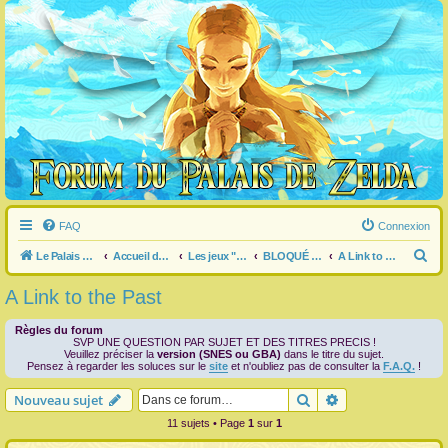
FAQ
Connexion
R
Le Palais de Zelda
Accueil du forum
Les jeux "Legend of Zelda"
BLOQUÉ dans un jeu ?
A Link to the Past
e
A Link to the Past
c
h
Règles du forum
SVP UNE QUESTION PAR SUJET ET DES TITRES PRECIS !
e
Veuillez préciser la
version (SNES ou GBA)
dans le titre du sujet.
Pensez à regarder les soluces sur le
site
et n'oubliez pas de consulter la
F.A.Q.
!
r
Rechercher
Recherche avanc
Nouveau sujet
c
11 sujets • Page
1
sur
1
h
e