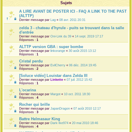
Sujets
r
A LIRE AVANT DE POSTER ICI - FAQ A LINK TO THE PAST
(ALTTP)
Dernier message par
Lag
«
08 avr. 2011 20:31
zelda 3 - chateau d'hyrule - puits se trouvant dans la salle
d'entrée
Dernier message par
Oni-Link du 39
«
14 sept. 2019 17:17
Réponses :
1
ALTTP version GBA : super bombe
Dernier message par
linkorange
«
30 août 2015 13:12
Réponses :
1
Cristal perdu
Dernier message par
EvilCherry
«
06 déc. 2014 19:45
Réponses :
2
[Soluce vidéo] Louistar dans Zelda III
Dernier message par
Linkette
«
07 juil. 2012 15:42
Réponses :
1
L'ocarina
Dernier message par
Margot
«
10 oct. 2011 18:30
Réponses :
4
Rocher qui brille
Dernier message par
JapanDragon
«
07 août 2010 12:17
Réponses :
3
Battre Helmasaur King
Dernier message par
Dark-Ike974
«
20 mai 2010 18:46
Réponses :
4