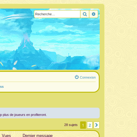
Rechercher
Recherche avancée
Connexion
ss
up plus de joueurs en profiteront.
1
2
Suivante
28 sujets
Vues
Dernier message