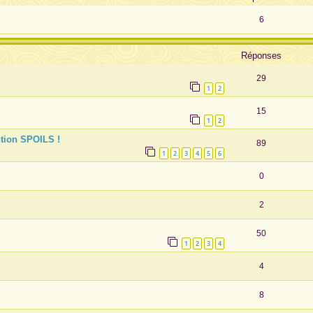
6
Réponses
29
1
2
15
1
2
ntion SPOILS !
89
1
2
3
4
5
6
0
2
50
1
2
3
4
4
8