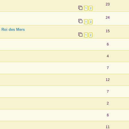
23
1
2
24
1
2
n Roi des Mers
15
1
2
6
4
7
12
7
2
6
11