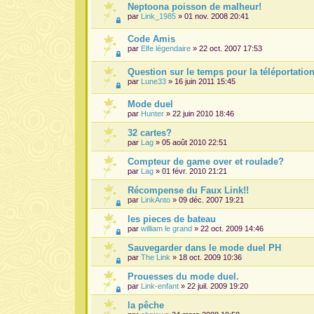
Neptoona poisson de malheur!
par
Link_1985
» 01 nov. 2008 20:41
Code Amis
par
Elfe légendaire
» 22 oct. 2007 17:53
Question sur le temps pour la téléportatio
par
Lune33
» 16 juin 2011 15:45
Mode duel
par
Hunter
» 22 juin 2010 18:46
32 cartes?
par
Lag
» 05 août 2010 22:51
Compteur de game over et roulade?
par
Lag
» 01 févr. 2010 21:21
Récompense du Faux Link!!
par
LinkAnto
» 09 déc. 2007 19:21
les pieces de bateau
par
william le grand
» 22 oct. 2009 14:46
Sauvegarder dans le mode duel PH
par
The Link
» 18 oct. 2009 10:36
Prouesses du mode duel.
par
Link-enfant
» 22 juil. 2009 19:20
la pêche