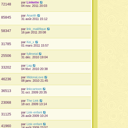
par
Linkette
72148
04 nov. 2011 20:03
par
Anarith
85845
31 août 2011 15:12
par
link_maléfique
58347
16 juin 2011 20:08
par
Kei_x
31785
01 mars 2011 15:57
par
fullmetal
25506
31 déc. 2010 19:04
par
Lag
33202
04 févr. 2010 20:38
par
MidonaLove
46236
08 janv. 2010 21:45
par
linkcartoon
36513
31 oct. 2009 20:35
par
The Link
23068
18 oct. 2009 13:14
par
Link-enfant
31125
26 août 2009 10:24
par
Link-enfant
41960
14 août 2009 23:57