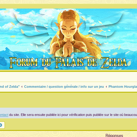
nd of Zelda"
Commentaire / question générale / info sur un jeu
Phantom Hourgla
ntact
du site. Elle sera ensuite publiée ici pour vérification puis publiée sur le site où beauco
chercher
Recherche avancée
Réponses