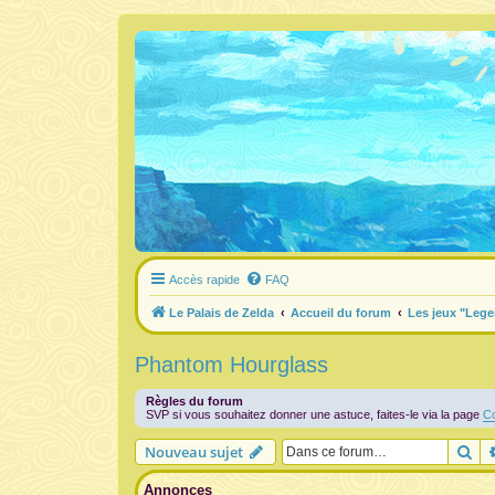
Accès rapide
FAQ
Le Palais de Zelda
Accueil du forum
Les jeux "Lege
Phantom Hourglass
Règles du forum
SVP si vous souhaitez donner une astuce, faites-le via la page
Co
Re
Nouveau sujet
Annonces