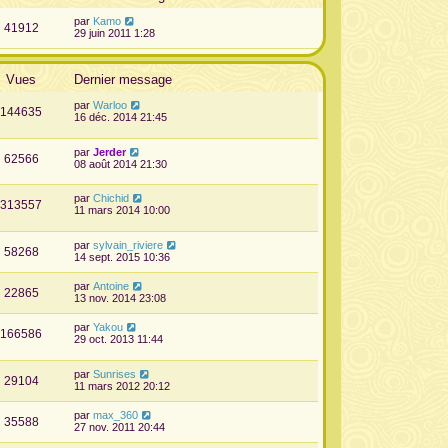
par
Kamo
41912
29 juin 2011 1:28
Vues
Dernier message
par
Warloo
144635
16 déc. 2014 21:45
par
Jerder
62566
08 août 2014 21:30
par
Chichid
313557
11 mars 2014 10:00
par
sylvain_riviere
58268
14 sept. 2015 10:36
par
Antoine
22865
13 nov. 2014 23:08
par
Yakou
166586
29 oct. 2013 11:44
par
Sunrises
29104
11 mars 2012 20:12
par
max_360
35588
27 nov. 2011 20:44