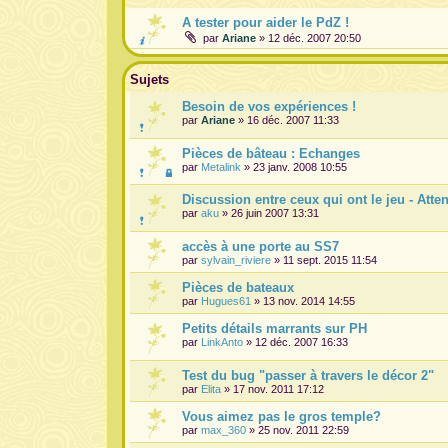
A tester pour aider le PdZ !
par
Ariane
» 12 déc. 2007 20:50
Sujets
Besoin de vos expériences !
par
Ariane
» 16 déc. 2007 11:33
Pièces de bâteau : Echanges
par
Metalink
» 23 janv. 2008 10:55
Discussion entre ceux qui ont le jeu - Atte
par
aku
» 26 juin 2007 13:31
accès à une porte au SS7
par
sylvain_riviere
» 11 sept. 2015 11:54
Pièces de bateaux
par
Hugues61
» 13 nov. 2014 14:55
Petits détails marrants sur PH
par
LinkAnto
» 12 déc. 2007 16:33
Test du bug "passer à travers le décor 2"
par
Elita
» 17 nov. 2011 17:12
Vous aimez pas le gros temple?
par
max_360
» 25 nov. 2011 22:59