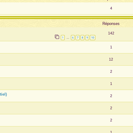
4
Réponses
142
1
6
7
8
9
10
…
1
12
2
1
iel)
2
2
2
1