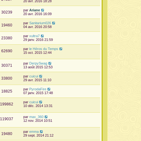
20 avr. 2016 18:28
par
Ariane
30239
20 avr. 2016 16:09
par
Sanitarium026
19460
04 avr. 2016 20:58
par
xultra7
23380
29 janv. 2016 21:59
par
le Héros du Temps
62690
15 oct. 2015 12:44
par
DerpySwag
30371
13 août 2015 12:53
par
cuicui
33800
29 avr. 2015 11:10
par
PyrodaFire
18825
07 janv. 2015 17:48
par
cuicui
199862
10 déc. 2014 13:31
par
max_360
119037
12 nov. 2014 10:51
par
emma
19480
29 sept. 2014 21:12