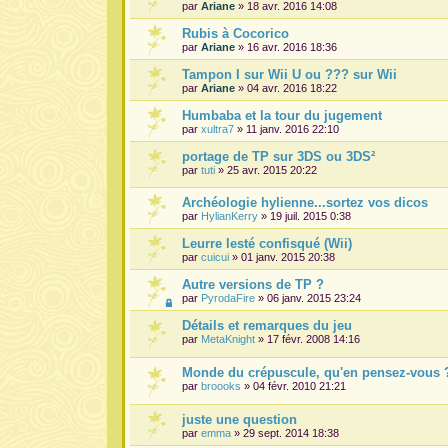
par
Ariane
» 18 avr. 2016 14:08
Rubis à Cocorico
par
Ariane
» 16 avr. 2016 18:36
Tampon I sur Wii U ou ??? sur Wii
par
Ariane
» 04 avr. 2016 18:22
Humbaba et la tour du jugement
par
xultra7
» 11 janv. 2016 22:10
portage de TP sur 3DS ou 3DS²
par
tuti
» 25 avr. 2015 20:22
Archéologie hylienne...sortez vos dicos
par
HylianKerry
» 19 juil. 2015 0:38
Leurre lesté confisqué (Wii)
par
cuicui
» 01 janv. 2015 20:38
Autre versions de TP ?
par
PyrodaFire
» 06 janv. 2015 23:24
Détails et remarques du jeu
par
MetaKnight
» 17 févr. 2008 14:16
Monde du crépuscule, qu'en pensez-vous 
par
broooks
» 04 févr. 2010 21:21
juste une question
par
emma
» 29 sept. 2014 18:38