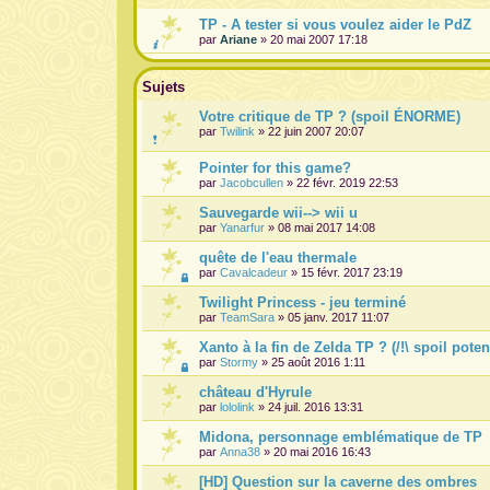
TP - A tester si vous voulez aider le PdZ
par
Ariane
» 20 mai 2007 17:18
Sujets
Votre critique de TP ? (spoil ÉNORME)
par
Twilink
» 22 juin 2007 20:07
Pointer for this game?
par
Jacobcullen
» 22 févr. 2019 22:53
Sauvegarde wii--> wii u
par
Yanarfur
» 08 mai 2017 14:08
quête de l'eau thermale
par
Cavalcadeur
» 15 févr. 2017 23:19
Twilight Princess - jeu terminé
par
TeamSara
» 05 janv. 2017 11:07
Xanto à la fin de Zelda TP ? (/!\ spoil potent
par
Stormy
» 25 août 2016 1:11
château d'Hyrule
par
lololink
» 24 juil. 2016 13:31
Midona, personnage emblématique de TP
par
Anna38
» 20 mai 2016 16:43
[HD] Question sur la caverne des ombres