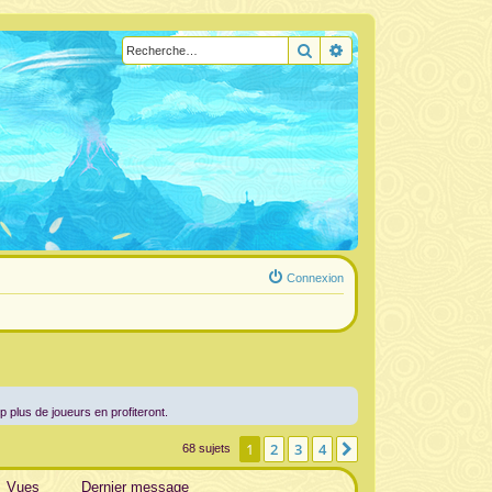
Rechercher
Recherche avancée
Connexion
up plus de joueurs en profiteront.
1
2
3
4
Suivante
68 sujets
Vues
Dernier message