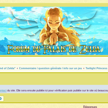
nd of Zelda"
Commentaire / question générale / info sur un jeu
Twilight Princess
ntact
du site. Elle sera ensuite publiée ici pour vérification puis publiée sur le site où beauco
chercher
Recherche avancée
Réponses