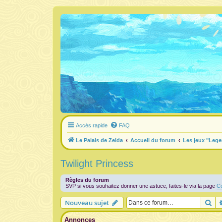
Accès rapide
FAQ
Le Palais de Zelda
Accueil du forum
Les jeux "Lege
Twilight Princess
Règles du forum
SVP si vous souhaitez donner une astuce, faites-le via la page
Co
Re
Nouveau sujet
Annonces