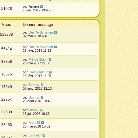
par
Ariane
51028
18 juil. 2017 19:45
Vues
Dernier message
par
Der 7e Schatten
518968
02 mai 2018 6:48
par
Der 7e Schatten
55414
23 févr. 2019 11:32
par
Prince Sidon
38858
20 mai 2017 21:58
par
Cavalcadeur
18675
16 févr. 2017 11:25
par
Stormy
17849
05 janv. 2017 12:13
par
Stormy
22354
25 août 2016 10:46
par
lololink
22539
26 juil. 2016 19:33
par
Anna38
23463
26 mai 2016 18:02
par
Lancelot
24657