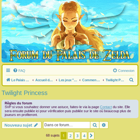
FAQ
Connexion
R
Le Palais de Zelda
Accueil du forum
Les jeux "Legend of Zelda"
Commentaire / question générale / info sur un jeu
Twilight Princess
e
Twilight Princess
c
h
Règles du forum
SVP si vous souhaitez donner une astuce, faites-le via la page
Contact
du site. Elle
e
sera ensuite publiée ici pour vérification puis publiée sur le site où beaucoup plus de
joueurs en profiteront.
r
Rechercher
Recherche avanc
Nouveau sujet
c
h
1
2
3
4
Suivante
68 sujets
e