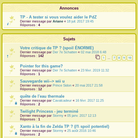
r
Annonces
TP - A tester si vous voulez aider le PdZ
Dernier message par
Ariane
«
18 juil. 2017 19:45
Réponses :
4
Sujets
Votre critique de TP ? (spoil ÉNORME)
Dernier message par
Der 7e Schatten
«
02 mai 2018 6:48
Réponses :
142
1
7
8
9
10
…
Pointer for this game?
Dernier message par
Der 7e Schatten
«
23 févr. 2019 11:32
Réponses :
1
Sauvegarde wii--> wii u
Dernier message par
Prince Sidon
«
20 mai 2017 21:58
Réponses :
12
quête de l'eau thermale
Dernier message par
Cavalcadeur
«
16 févr. 2017 11:25
Réponses :
2
Twilight Princess - jeu terminé
Dernier message par
Stormy
«
05 janv. 2017 12:13
Réponses :
1
Xanto à la fin de Zelda TP ? (/!\ spoil potentiel)
Dernier message par
Stormy
«
25 août 2016 10:46
Réponses :
2