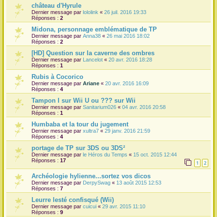
château d'Hyrule
Dernier message par
lololink
«
26 juil. 2016 19:33
Réponses :
2
Midona, personnage emblématique de TP
Dernier message par
Anna38
«
26 mai 2016 18:02
Réponses :
2
[HD] Question sur la caverne des ombres
Dernier message par
Lancelot
«
20 avr. 2016 18:28
Réponses :
1
Rubis à Cocorico
Dernier message par
Ariane
«
20 avr. 2016 16:09
Réponses :
4
Tampon I sur Wii U ou ??? sur Wii
Dernier message par
Sanitarium026
«
04 avr. 2016 20:58
Réponses :
1
Humbaba et la tour du jugement
Dernier message par
xultra7
«
29 janv. 2016 21:59
Réponses :
4
portage de TP sur 3DS ou 3DS²
Dernier message par
le Héros du Temps
«
15 oct. 2015 12:44
Réponses :
17
1
2
Archéologie hylienne...sortez vos dicos
Dernier message par
DerpySwag
«
13 août 2015 12:53
Réponses :
7
Leurre lesté confisqué (Wii)
Dernier message par
cuicui
«
29 avr. 2015 11:10
Réponses :
9