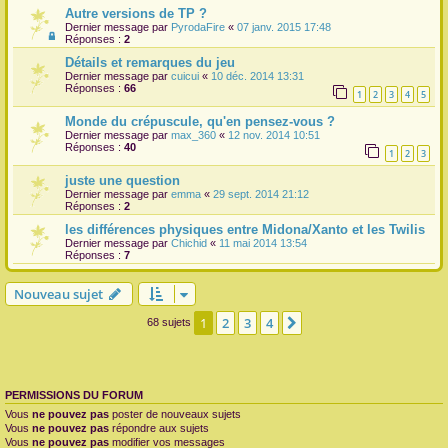
Autre versions de TP ?
Dernier message par
PyrodaFire
«
07 janv. 2015 17:48
Réponses :
2
Détails et remarques du jeu
Dernier message par
cuicui
«
10 déc. 2014 13:31
Réponses :
66
1
2
3
4
5
Monde du crépuscule, qu'en pensez-vous ?
Dernier message par
max_360
«
12 nov. 2014 10:51
Réponses :
40
1
2
3
juste une question
Dernier message par
emma
«
29 sept. 2014 21:12
Réponses :
2
les différences physiques entre Midona/Xanto et les Twilis
Dernier message par
Chichid
«
11 mai 2014 13:54
Réponses :
7
Nouveau sujet
1
2
3
4
Suivante
68 sujets
PERMISSIONS DU FORUM
Vous
ne pouvez pas
poster de nouveaux sujets
Vous
ne pouvez pas
répondre aux sujets
Vous
ne pouvez pas
modifier vos messages