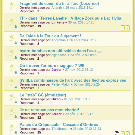
Fragment de coeur du tir à l'arc (Cocorico)
Dernier message par
Anarith
«
29 mars 2016 14:14
Réponses :
3
TP - dans "Terres Lanelle", Village Zora puis Lac Hylia
Dernier message par
Linkette
«
30 juil. 2015 17:13
Réponses :
19
1
2
De l'aide à la Tour du Jugement !
Dernier message par
Thorckan
«
26 août 2014 12:59
Réponses :
3
hydro bombes non utilisables dans l'eau -_-
Dernier message par
bigcheese
«
23 déc. 2013 8:48
Réponses :
2
Où trouver l'armure magique ?-WII
Dernier message par
Jerder
«
27 nov. 2013 16:13
Réponses :
7
(Wii)La combinaison de l'arc avec des flèches explosives
Dernier message par
Petite_Malon
«
03 nov. 2013 2:25
Réponses :
2
Le "stab" GC (émulateur)
Dernier message par
Hikari
«
01 oct. 2013 13:05
Réponses :
4
Je ne retrouve pas mon chariot!
Dernier message par
Jerder
«
29 déc. 2012 15:12
Réponses :
12
Palais du Crépuscule - Cascade d'Ombres
Dernier message par
Ténébreuse
«
26 déc. 2012 17:23
Réponses :
15
1
2