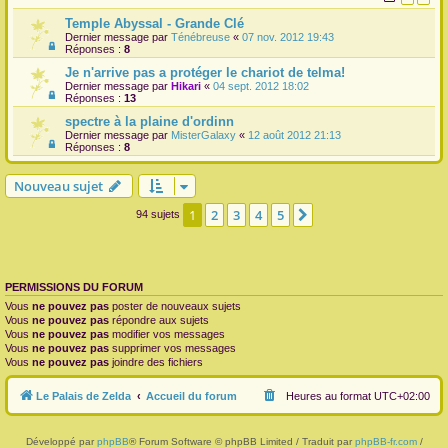
Temple Abyssal - Grande Clé
Dernier message par
Ténébreuse
«
07 nov. 2012 19:43
Réponses :
8
Je n'arrive pas a protéger le chariot de telma!
Dernier message par
Hikari
«
04 sept. 2012 18:02
Réponses :
13
spectre à la plaine d'ordinn
Dernier message par
MisterGalaxy
«
12 août 2012 21:13
Réponses :
8
Nouveau sujet
1
2
3
4
5
Suivante
94 sujets
PERMISSIONS DU FORUM
Vous
ne pouvez pas
poster de nouveaux sujets
Vous
ne pouvez pas
répondre aux sujets
Vous
ne pouvez pas
modifier vos messages
Vous
ne pouvez pas
supprimer vos messages
Vous
ne pouvez pas
joindre des fichiers
Le Palais de Zelda
Accueil du forum
Heures au format
UTC+02:00
Développé par
phpBB
® Forum Software © phpBB Limited / Traduit par
phpBB-fr.com
/