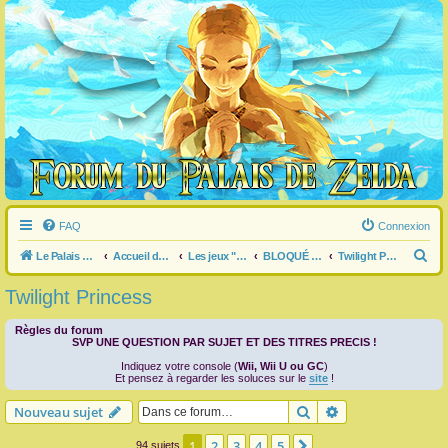
FAQ
Connexion
R
Le Palais de Zelda
Accueil du forum
Les jeux "Legend of Zelda"
BLOQUÉ dans un jeu ?
Twilight Princess
e
Twilight Princess
c
h
Règles du forum
SVP UNE QUESTION PAR SUJET ET DES TITRES PRECIS !
e
Indiquez votre console (
Wii, Wii U ou GC
)
r
Et pensez à regarder les soluces sur le
site
!
c
Rechercher
Recherche avanc
Nouveau sujet
h
1
2
3
4
5
Suivante
94 sujets
e