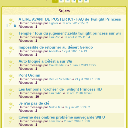
r
Sujets
A LIRE AVANT DE POSTER ICI - FAQ de Twilight Princess
Dernier message par
Lighter
«
02 nov. 2012 15:02
Réponses :
1
Temple "Tour du jugement"Zelda twilight princess sur wii
Dernier message par
LinkRob
«
07 août 2025 11:54
Réponses :
1
Impossible de retourner au désert Gerudo
Dernier message par
Anarith
«
12 juil. 2025 14:13
Réponses :
1
Auto bloqué a Céléstia sur Wii
Dernier message par
Cavalcadeur
«
18 août 2019 11:27
Réponses :
1
Pont Ordinn
Dernier message par
Der 7e Schatten
«
21 juil. 2017 13:18
Réponses :
2
Les tampons "cachés" de Twilight Princess HD
Dernier message par
Link 2425
«
08 oct. 2016 18:49
Réponses :
10
Je n'ai pas de clé
Dernier message par
Midna 63
«
09 juin 2016 13:02
Réponses :
2
Caverne des ombres problème sauvegarde WII U
Dernier message par
Lancelot
«
20 avr. 2016 18:18
Réponses :
1