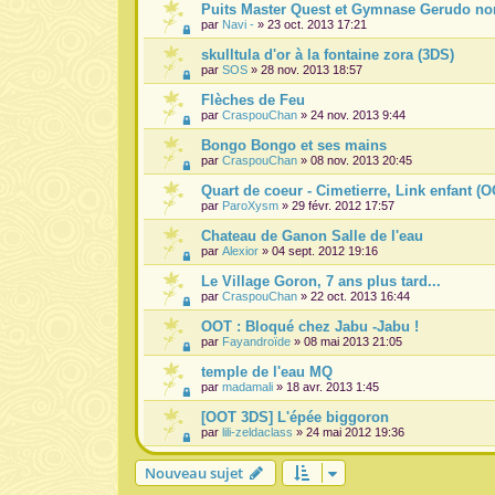
Puits Master Quest et Gymnase Gerudo no
par
Navi -
» 23 oct. 2013 17:21
skulltula d'or à la fontaine zora (3DS)
par
SOS
» 28 nov. 2013 18:57
Flèches de Feu
par
CraspouChan
» 24 nov. 2013 9:44
Bongo Bongo et ses mains
par
CraspouChan
» 08 nov. 2013 20:45
Quart de coeur - Cimetierre, Link enfant (
par
ParoXysm
» 29 févr. 2012 17:57
Chateau de Ganon Salle de l'eau
par
Alexior
» 04 sept. 2012 19:16
Le Village Goron, 7 ans plus tard...
par
CraspouChan
» 22 oct. 2013 16:44
OOT : Bloqué chez Jabu -Jabu !
par
Fayandroïde
» 08 mai 2013 21:05
temple de l'eau MQ
par
madamali
» 18 avr. 2013 1:45
[OOT 3DS] L'épée biggoron
par
lili-zeldaclass
» 24 mai 2012 19:36
Nouveau sujet