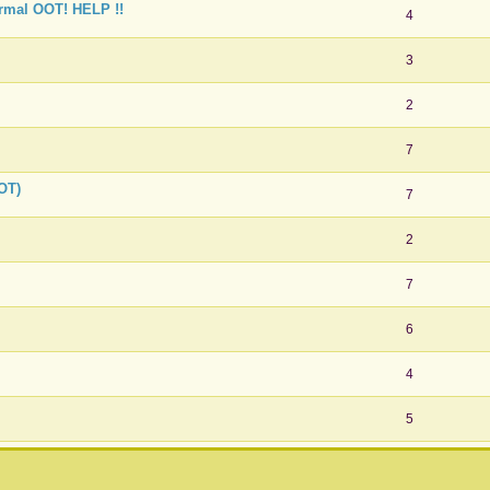
rmal OOT! HELP !!
4
3
2
7
OOT)
7
2
7
6
4
5