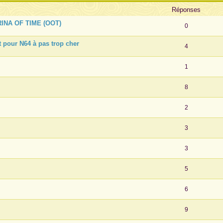
Réponses
RINA OF TIME (OOT)
0
 pour N64 à pas trop cher
4
1
8
2
3
3
5
6
9