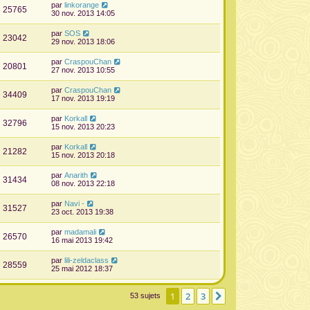
par
linkorange
25765
30 nov. 2013 14:05
par
SOS
23042
29 nov. 2013 18:06
par
CraspouChan
20801
27 nov. 2013 10:55
par
CraspouChan
34409
17 nov. 2013 19:19
par
Korkall
32796
15 nov. 2013 20:23
par
Korkall
21282
15 nov. 2013 20:18
par
Anarith
31434
08 nov. 2013 22:18
par
Navi -
31527
23 oct. 2013 19:38
par
madamali
26570
16 mai 2013 19:42
par
lili-zeldaclass
28559
25 mai 2012 18:37
1
2
3
Suivante
53 sujets