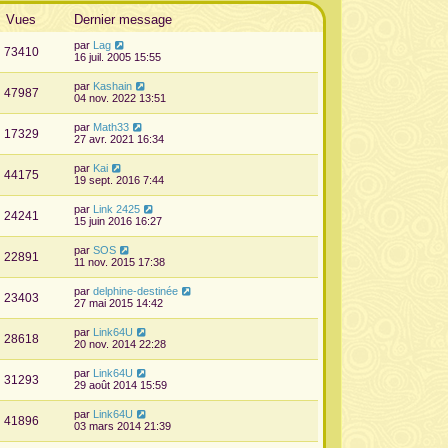
Vues
Dernier message
par
Lag
73410
16 juil. 2005 15:55
par
Kashain
47987
04 nov. 2022 13:51
par
Math33
17329
27 avr. 2021 16:34
par
Kai
44175
19 sept. 2016 7:44
par
Link 2425
24241
15 juin 2016 16:27
par
SOS
22891
11 nov. 2015 17:38
par
delphine-destinée
23403
27 mai 2015 14:42
par
Link64U
28618
20 nov. 2014 22:28
par
Link64U
31293
29 août 2014 15:59
par
Link64U
41896
03 mars 2014 21:39