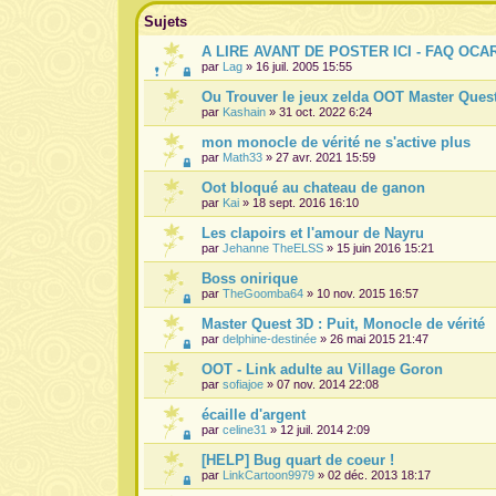
Sujets
A LIRE AVANT DE POSTER ICI - FAQ OCA
par
Lag
» 16 juil. 2005 15:55
Ou Trouver le jeux zelda OOT Master Quest
par
Kashain
» 31 oct. 2022 6:24
mon monocle de vérité ne s'active plus
par
Math33
» 27 avr. 2021 15:59
Oot bloqué au chateau de ganon
par
Kai
» 18 sept. 2016 16:10
Les clapoirs et l'amour de Nayru
par
Jehanne TheELSS
» 15 juin 2016 15:21
Boss onirique
par
TheGoomba64
» 10 nov. 2015 16:57
Master Quest 3D : Puit, Monocle de vérité
par
delphine-destinée
» 26 mai 2015 21:47
OOT - Link adulte au Village Goron
par
sofiajoe
» 07 nov. 2014 22:08
écaille d'argent
par
celine31
» 12 juil. 2014 2:09
[HELP] Bug quart de coeur !
par
LinkCartoon9979
» 02 déc. 2013 18:17