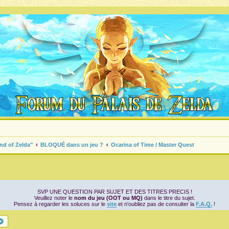
nd of Zelda"
BLOQUÉ dans un jeu ?
Ocarina of Time / Master Quest
SVP UNE QUESTION PAR SUJET ET DES TITRES PRECIS !
Veuillez noter le
nom du jeu (OOT ou MQ)
dans le titre du sujet.
Pensez à regarder les soluces sur le
site
et n'oubliez pas de consulter la
F.A.Q.
!
chercher
Recherche avancée