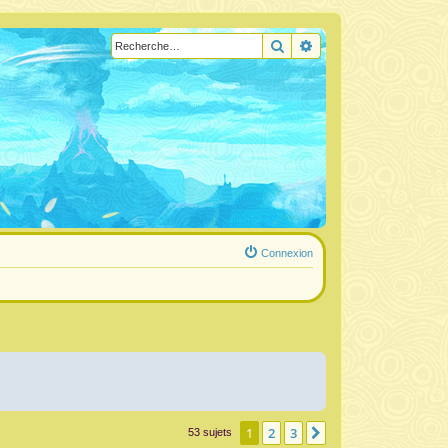
Rechercher
Recherche avancée
Connexion
1
2
3
Suivante
53 sujets