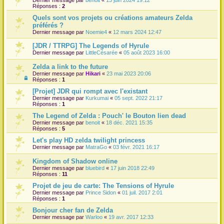
Réponses :
2
Quels sont vos projets ou créations amateurs Zelda
préférés ?
Dernier message par
Noemie4
«
12 mars 2024 12:47
[JDR / TTRPG] The Legends of Hyrule
Dernier message par
LittleCésarée
«
05 août 2023 16:00
Zelda a link to the future
Dernier message par
Hikari
«
23 mai 2023 20:06
Réponses :
1
[Projet] JDR qui rompt avec l'existant
Dernier message par
Kurkumai
«
05 sept. 2022 21:17
Réponses :
1
The Legend of Zelda : Pouch' le Bouton lien dead
Dernier message par
benoit
«
18 déc. 2021 15:35
Réponses :
5
Let's play HD zelda twilight princess
Dernier message par
MatraGo
«
03 févr. 2021 16:17
Kingdom of Shadow online
Dernier message par
bluebird
«
17 juin 2018 22:49
Réponses :
11
Projet de jeu de carte: The Tensions of Hyrule
Dernier message par
Prince Sidon
«
01 juil. 2017 2:01
Réponses :
1
Bonjour cher fan de Zelda
Dernier message par
Warloo
«
19 avr. 2017 12:33