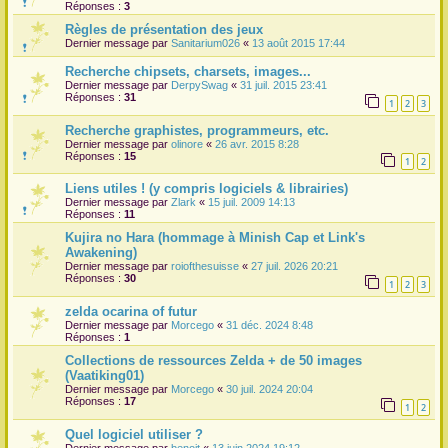
Réponses :
3
r
Règles de présentation des jeux
Dernier message par
Sanitarium026
«
13 août 2015 17:44
Recherche chipsets, charsets, images...
Dernier message par
DerpySwag
«
31 juil. 2015 23:41
Réponses :
31
1
2
3
Recherche graphistes, programmeurs, etc.
Dernier message par
olinore
«
26 avr. 2015 8:28
Réponses :
15
1
2
Liens utiles ! (y compris logiciels & librairies)
Dernier message par
Zlark
«
15 juil. 2009 14:13
Réponses :
11
Kujira no Hara (hommage à Minish Cap et Link's
Awakening)
Dernier message par
roiofthesuisse
«
27 juil. 2026 20:21
Réponses :
30
1
2
3
zelda ocarina of futur
Dernier message par
Morcego
«
31 déc. 2024 8:48
Réponses :
1
Collections de ressources Zelda + de 50 images
(Vaatiking01)
Dernier message par
Morcego
«
30 juil. 2024 20:04
Réponses :
17
1
2
Quel logiciel utiliser ?
Dernier message par
benoit
«
13 juin 2024 19:12