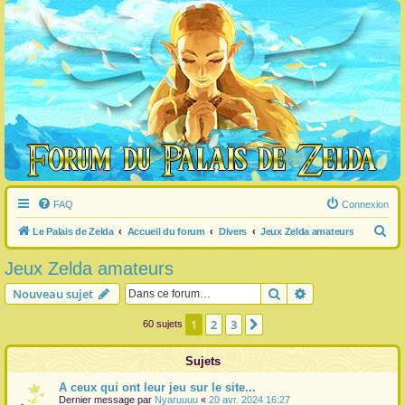
FAQ
Connexion
R
Le Palais de Zelda
Accueil du forum
Divers
Jeux Zelda amateurs
e
Jeux Zelda amateurs
c
Rechercher
Recherche avanc
Nouveau sujet
h
e
1
2
3
Suivante
60 sujets
r
Sujets
c
h
A ceux qui ont leur jeu sur le site...
Dernier message par
Nyaruuuu
«
20 avr. 2024 16:27
e