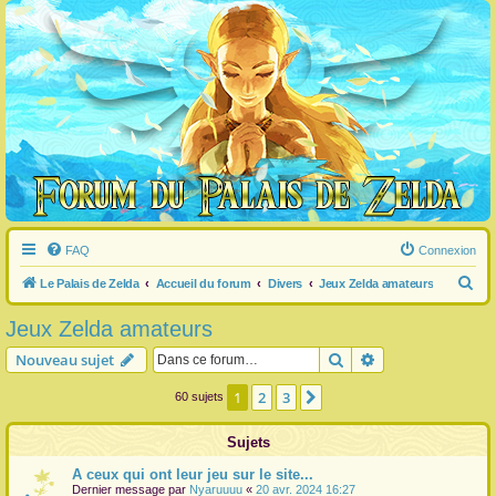
FAQ
Connexion
R
Le Palais de Zelda
Accueil du forum
Divers
Jeux Zelda amateurs
e
Jeux Zelda amateurs
c
Rechercher
Recherche avanc
Nouveau sujet
h
e
1
2
3
Suivante
60 sujets
r
Sujets
c
h
A ceux qui ont leur jeu sur le site...
Dernier message par
Nyaruuuu
«
20 avr. 2024 16:27
e