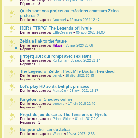
Réponses :
2
Quels sont vos projets ou créations amateurs Zelda
préférés ?
Dernier message par
Noemie4
«
12 mars 2024 12:47
[JDR / TTRPG] The Legends of Hyrule
Dernier message par
LittleCésarée
«
05 août 2023 16:00
Zelda a link to the future
Dernier message par
Hikari
«
23 mai 2023 20:06
Réponses :
1
[Projet] JDR qui rompt avec l'existant
Dernier message par
Kurkumai
«
05 sept. 2022 21:17
Réponses :
1
The Legend of Zelda : Pouch' le Bouton lien dead
Dernier message par
benoit
«
18 déc. 2021 15:35
Réponses :
5
Let's play HD zelda twilight princess
Dernier message par
MatraGo
«
03 févr. 2021 16:17
Kingdom of Shadow online
Dernier message par
bluebird
«
17 juin 2018 22:49
Réponses :
11
Projet de jeu de carte: The Tensions of Hyrule
Dernier message par
Prince Sidon
«
01 juil. 2017 2:01
Réponses :
1
Bonjour cher fan de Zelda
Dernier message par
Warloo
«
19 avr. 2017 12:33