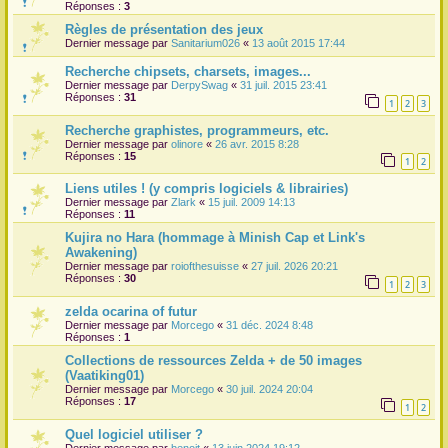
Réponses :
3
r
Règles de présentation des jeux
Dernier message par
Sanitarium026
«
13 août 2015 17:44
Recherche chipsets, charsets, images...
Dernier message par
DerpySwag
«
31 juil. 2015 23:41
Réponses :
31
1
2
3
Recherche graphistes, programmeurs, etc.
Dernier message par
olinore
«
26 avr. 2015 8:28
Réponses :
15
1
2
Liens utiles ! (y compris logiciels & librairies)
Dernier message par
Zlark
«
15 juil. 2009 14:13
Réponses :
11
Kujira no Hara (hommage à Minish Cap et Link's
Awakening)
Dernier message par
roiofthesuisse
«
27 juil. 2026 20:21
Réponses :
30
1
2
3
zelda ocarina of futur
Dernier message par
Morcego
«
31 déc. 2024 8:48
Réponses :
1
Collections de ressources Zelda + de 50 images
(Vaatiking01)
Dernier message par
Morcego
«
30 juil. 2024 20:04
Réponses :
17
1
2
Quel logiciel utiliser ?
Dernier message par
benoit
«
13 juin 2024 19:12