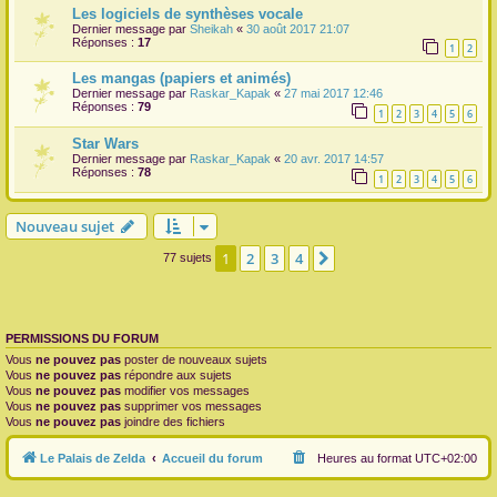
Les logiciels de synthèses vocale
Dernier message par
Sheikah
«
30 août 2017 21:07
Réponses :
17
1
2
Les mangas (papiers et animés)
Dernier message par
Raskar_Kapak
«
27 mai 2017 12:46
Réponses :
79
1
2
3
4
5
6
Star Wars
Dernier message par
Raskar_Kapak
«
20 avr. 2017 14:57
Réponses :
78
1
2
3
4
5
6
Nouveau sujet
1
2
3
4
Suivante
77 sujets
PERMISSIONS DU FORUM
Vous
ne pouvez pas
poster de nouveaux sujets
Vous
ne pouvez pas
répondre aux sujets
Vous
ne pouvez pas
modifier vos messages
Vous
ne pouvez pas
supprimer vos messages
Vous
ne pouvez pas
joindre des fichiers
Le Palais de Zelda
Accueil du forum
Heures au format
UTC+02:00