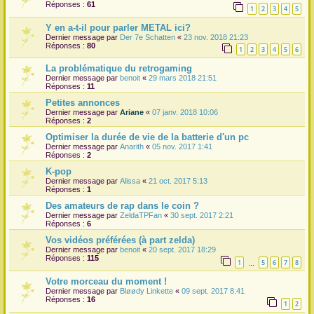
Réponses :
61
1
2
3
4
5
Y en a-t-il pour parler METAL ici?
Dernier message par
Der 7e Schatten
«
23 nov. 2018 21:23
Réponses :
80
1
2
3
4
5
6
La problématique du retrogaming
Dernier message par
benoit
«
29 mars 2018 21:51
Réponses :
11
Petites annonces
Dernier message par
Ariane
«
07 janv. 2018 10:06
Réponses :
2
Optimiser la durée de vie de la batterie d'un pc
Dernier message par
Anarith
«
05 nov. 2017 1:41
Réponses :
2
K-pop
Dernier message par
Alissa
«
21 oct. 2017 5:13
Réponses :
1
Des amateurs de rap dans le coin ?
Dernier message par
ZeldaTPFan
«
30 sept. 2017 2:21
Réponses :
6
Vos vidéos préférées (à part zelda)
Dernier message par
benoit
«
20 sept. 2017 18:29
Réponses :
115
1
5
6
7
8
…
Votre morceau du moment !
Dernier message par
Bløødy Linkette
«
09 sept. 2017 8:41
Réponses :
16
1
2