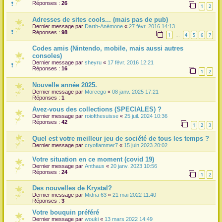
Réponses :
26
1
2
r
Adresses de sites cools... (mais pas de pub)
Dernier message par
Darth-Anémone
«
27 févr. 2016 14:13
Réponses :
98
1
4
5
6
7
…
Codes amis (Nintendo, mobile, mais aussi autres
consoles)
Dernier message par
sheyru
«
17 févr. 2016 12:21
Réponses :
16
1
2
Nouvelle année 2025.
Dernier message par
Morcego
«
08 janv. 2025 17:21
Réponses :
1
Avez-vous des collections (SPECIALES) ?
Dernier message par
roiofthesuisse
«
25 juil. 2024 10:36
Réponses :
42
1
2
3
Quel est votre meilleur jeu de société de tous les temps ?
Dernier message par
cryoflammer7
«
15 juin 2023 20:02
Votre situation en ce moment (covid 19)
Dernier message par
Anthaus
«
20 janv. 2023 10:56
Réponses :
24
1
2
Des nouvelles de Krystal?
Dernier message par
Midna 63
«
21 mai 2022 11:40
Réponses :
3
Votre bouquin préféré
Dernier message par
wouki
«
13 mars 2022 14:49