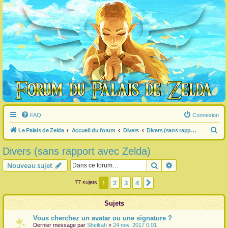
FAQ
Connexion
R
Le Palais de Zelda
Accueil du forum
Divers
Divers (sans rapport avec Zelda)
e
Divers (sans rapport avec Zelda)
c
Rechercher
Recherche avanc
Nouveau sujet
h
e
1
2
3
4
Suivante
77 sujets
r
Sujets
c
h
Vous cherchez un avatar ou une signature ?
Dernier message par
Sheikah
«
24 nov. 2017 0:01
e