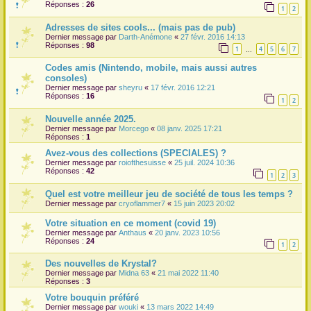
Réponses :
26
1
2
r
Adresses de sites cools... (mais pas de pub)
Dernier message par
Darth-Anémone
«
27 févr. 2016 14:13
Réponses :
98
1
4
5
6
7
…
Codes amis (Nintendo, mobile, mais aussi autres
consoles)
Dernier message par
sheyru
«
17 févr. 2016 12:21
Réponses :
16
1
2
Nouvelle année 2025.
Dernier message par
Morcego
«
08 janv. 2025 17:21
Réponses :
1
Avez-vous des collections (SPECIALES) ?
Dernier message par
roiofthesuisse
«
25 juil. 2024 10:36
Réponses :
42
1
2
3
Quel est votre meilleur jeu de société de tous les temps ?
Dernier message par
cryoflammer7
«
15 juin 2023 20:02
Votre situation en ce moment (covid 19)
Dernier message par
Anthaus
«
20 janv. 2023 10:56
Réponses :
24
1
2
Des nouvelles de Krystal?
Dernier message par
Midna 63
«
21 mai 2022 11:40
Réponses :
3
Votre bouquin préféré
Dernier message par
wouki
«
13 mars 2022 14:49