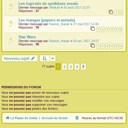
Les logiciels de synthèses vocale
Dernier message par
Sheikah
«
30 août 2017 21:07
Réponses :
17
1
2
Les mangas (papiers et animés)
Dernier message par
Raskar_Kapak
«
27 mai 2017 12:46
Réponses :
79
1
2
3
4
5
6
Star Wars
Dernier message par
Raskar_Kapak
«
20 avr. 2017 14:57
Réponses :
78
1
2
3
4
5
6
Nouveau sujet
1
2
3
4
Suivante
77 sujets
PERMISSIONS DU FORUM
Vous
ne pouvez pas
poster de nouveaux sujets
Vous
ne pouvez pas
répondre aux sujets
Vous
ne pouvez pas
modifier vos messages
Vous
ne pouvez pas
supprimer vos messages
Vous
ne pouvez pas
joindre des fichiers
Le Palais de Zelda
Accueil du forum
Heures au format
UTC+02:00