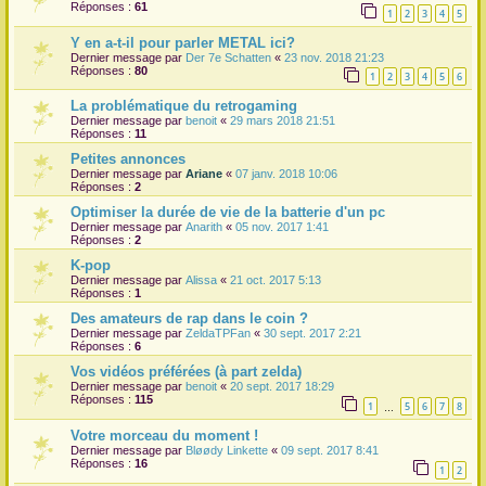
Réponses :
61
1
2
3
4
5
Y en a-t-il pour parler METAL ici?
Dernier message par
Der 7e Schatten
«
23 nov. 2018 21:23
Réponses :
80
1
2
3
4
5
6
La problématique du retrogaming
Dernier message par
benoit
«
29 mars 2018 21:51
Réponses :
11
Petites annonces
Dernier message par
Ariane
«
07 janv. 2018 10:06
Réponses :
2
Optimiser la durée de vie de la batterie d'un pc
Dernier message par
Anarith
«
05 nov. 2017 1:41
Réponses :
2
K-pop
Dernier message par
Alissa
«
21 oct. 2017 5:13
Réponses :
1
Des amateurs de rap dans le coin ?
Dernier message par
ZeldaTPFan
«
30 sept. 2017 2:21
Réponses :
6
Vos vidéos préférées (à part zelda)
Dernier message par
benoit
«
20 sept. 2017 18:29
Réponses :
115
1
5
6
7
8
…
Votre morceau du moment !
Dernier message par
Bløødy Linkette
«
09 sept. 2017 8:41
Réponses :
16
1
2