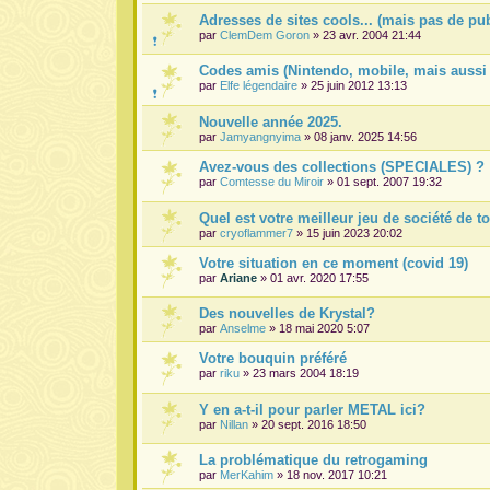
Adresses de sites cools... (mais pas de pu
par
ClemDem Goron
» 23 avr. 2004 21:44
Codes amis (Nintendo, mobile, mais aussi 
par
Elfe légendaire
» 25 juin 2012 13:13
Nouvelle année 2025.
par
Jamyangnyima
» 08 janv. 2025 14:56
Avez-vous des collections (SPECIALES) ?
par
Comtesse du Miroir
» 01 sept. 2007 19:32
Quel est votre meilleur jeu de société de t
par
cryoflammer7
» 15 juin 2023 20:02
Votre situation en ce moment (covid 19)
par
Ariane
» 01 avr. 2020 17:55
Des nouvelles de Krystal?
par
Anselme
» 18 mai 2020 5:07
Votre bouquin préféré
par
riku
» 23 mars 2004 18:19
Y en a-t-il pour parler METAL ici?
par
Nillan
» 20 sept. 2016 18:50
La problématique du retrogaming
par
MerKahim
» 18 nov. 2017 10:21