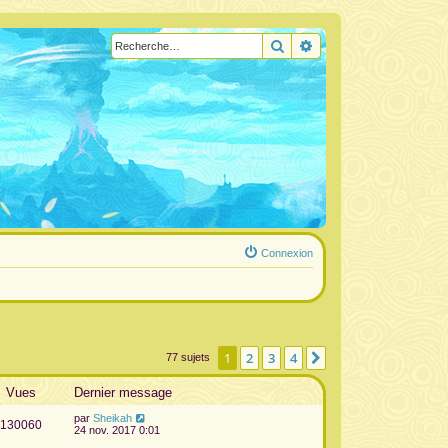
Rechercher
Recherche avancée
Connexion
1
2
3
4
Suivante
77 sujets
Vues
Dernier message
par
Sheikah
130060
24 nov. 2017 0:01