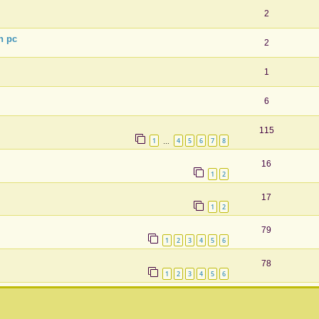
2
n pc
2
1
6
115
1
4
5
6
7
8
…
16
1
2
17
1
2
79
1
2
3
4
5
6
78
1
2
3
4
5
6