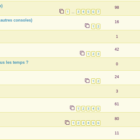
b)
98
1
3
4
5
6
7
…
autres consoles)
16
1
2
1
42
1
2
3
ous les temps ?
0
24
1
2
3
61
1
2
3
4
5
80
1
2
3
4
5
6
11