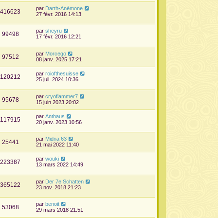
par
Darth-Anémone
416623
27 févr. 2016 14:13
par
sheyru
99498
17 févr. 2016 12:21
par
Morcego
97512
08 janv. 2025 17:21
par
roiofthesuisse
120212
25 juil. 2024 10:36
par
cryoflammer7
95678
15 juin 2023 20:02
par
Anthaus
117915
20 janv. 2023 10:56
par
Midna 63
25441
21 mai 2022 11:40
par
wouki
223387
13 mars 2022 14:49
par
Der 7e Schatten
365122
23 nov. 2018 21:23
par
benoit
53068
29 mars 2018 21:51