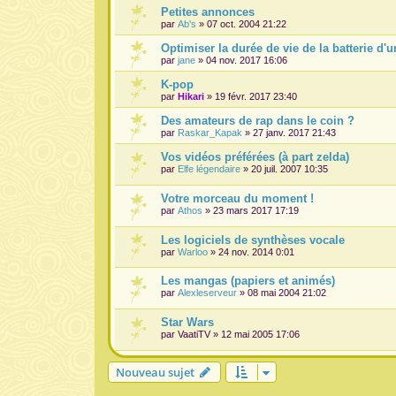
Petites annonces
par
Ab's
» 07 oct. 2004 21:22
Optimiser la durée de vie de la batterie d'u
par
jane
» 04 nov. 2017 16:06
K-pop
par
Hikari
» 19 févr. 2017 23:40
Des amateurs de rap dans le coin ?
par
Raskar_Kapak
» 27 janv. 2017 21:43
Vos vidéos préférées (à part zelda)
par
Elfe légendaire
» 20 juil. 2007 10:35
Votre morceau du moment !
par
Athos
» 23 mars 2017 17:19
Les logiciels de synthèses vocale
par
Warloo
» 24 nov. 2014 0:01
Les mangas (papiers et animés)
par
Alexleserveur
» 08 mai 2004 21:02
Star Wars
par
VaatiTV
» 12 mai 2005 17:06
Nouveau sujet