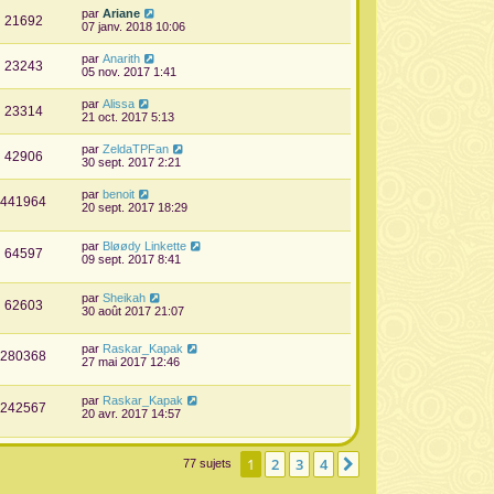
par
Ariane
21692
07 janv. 2018 10:06
par
Anarith
23243
05 nov. 2017 1:41
par
Alissa
23314
21 oct. 2017 5:13
par
ZeldaTPFan
42906
30 sept. 2017 2:21
par
benoit
441964
20 sept. 2017 18:29
par
Bløødy Linkette
64597
09 sept. 2017 8:41
par
Sheikah
62603
30 août 2017 21:07
par
Raskar_Kapak
280368
27 mai 2017 12:46
par
Raskar_Kapak
242567
20 avr. 2017 14:57
1
2
3
4
Suivante
77 sujets