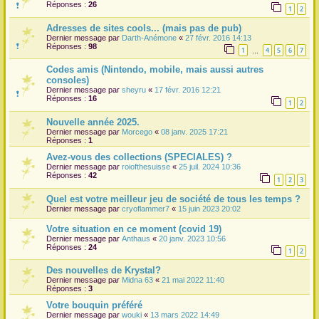
Réponses :
26
1
2
r
Adresses de sites cools... (mais pas de pub)
Dernier message par
Darth-Anémone
«
27 févr. 2016 14:13
Réponses :
98
1
4
5
6
7
…
Codes amis (Nintendo, mobile, mais aussi autres
consoles)
Dernier message par
sheyru
«
17 févr. 2016 12:21
Réponses :
16
1
2
Nouvelle année 2025.
Dernier message par
Morcego
«
08 janv. 2025 17:21
Réponses :
1
Avez-vous des collections (SPECIALES) ?
Dernier message par
roiofthesuisse
«
25 juil. 2024 10:36
Réponses :
42
1
2
3
Quel est votre meilleur jeu de société de tous les temps ?
Dernier message par
cryoflammer7
«
15 juin 2023 20:02
Votre situation en ce moment (covid 19)
Dernier message par
Anthaus
«
20 janv. 2023 10:56
Réponses :
24
1
2
Des nouvelles de Krystal?
Dernier message par
Midna 63
«
21 mai 2022 11:40
Réponses :
3
Votre bouquin préféré
Dernier message par
wouki
«
13 mars 2022 14:49