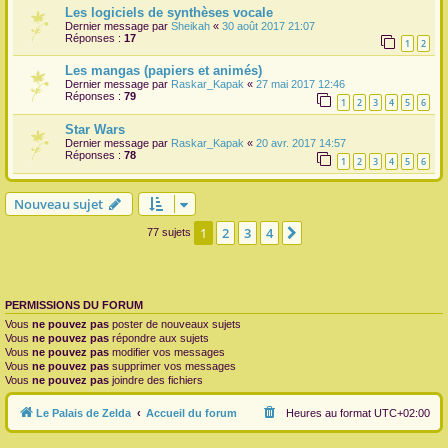
Les logiciels de synthèses vocale
Dernier message par
Sheikah
«
30 août 2017 21:07
Réponses :
17
1
2
Les mangas (papiers et animés)
Dernier message par
Raskar_Kapak
«
27 mai 2017 12:46
Réponses :
79
1
2
3
4
5
6
Star Wars
Dernier message par
Raskar_Kapak
«
20 avr. 2017 14:57
Réponses :
78
1
2
3
4
5
6
Nouveau sujet
1
2
3
4
Suivante
77 sujets
PERMISSIONS DU FORUM
Vous
ne pouvez pas
poster de nouveaux sujets
Vous
ne pouvez pas
répondre aux sujets
Vous
ne pouvez pas
modifier vos messages
Vous
ne pouvez pas
supprimer vos messages
Vous
ne pouvez pas
joindre des fichiers
Le Palais de Zelda
Accueil du forum
Heures au format
UTC+02:00