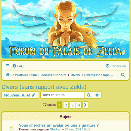
FAQ
Connexion
R
Le Palais de Zelda
Accueil du forum
Divers
Divers (sans rapport avec Zelda)
e
Divers (sans rapport avec Zelda)
c
Rechercher
Recherche avanc
Nouveau sujet
h
e
1
2
3
4
Suivante
77 sujets
r
Sujets
c
h
Vous cherchez un avatar ou une signature ?
Dernier message par
Sheikah
«
24 nov. 2017 0:01
e