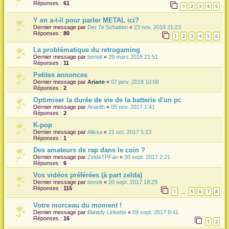
Réponses :
61
1
2
3
4
5
Y en a-t-il pour parler METAL ici?
Dernier message par
Der 7e Schatten
«
23 nov. 2018 21:23
Réponses :
80
1
2
3
4
5
6
La problématique du retrogaming
Dernier message par
benoit
«
29 mars 2018 21:51
Réponses :
11
Petites annonces
Dernier message par
Ariane
«
07 janv. 2018 10:06
Réponses :
2
Optimiser la durée de vie de la batterie d'un pc
Dernier message par
Anarith
«
05 nov. 2017 1:41
Réponses :
2
K-pop
Dernier message par
Alissa
«
21 oct. 2017 5:13
Réponses :
1
Des amateurs de rap dans le coin ?
Dernier message par
ZeldaTPFan
«
30 sept. 2017 2:21
Réponses :
6
Vos vidéos préférées (à part zelda)
Dernier message par
benoit
«
20 sept. 2017 18:29
Réponses :
115
1
5
6
7
8
…
Votre morceau du moment !
Dernier message par
Bløødy Linkette
«
09 sept. 2017 8:41
Réponses :
16
1
2