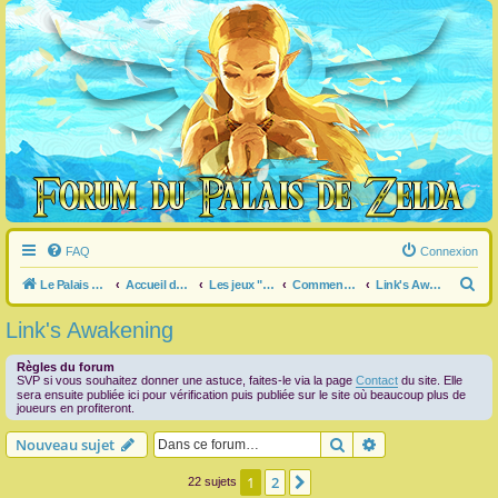
FAQ
Connexion
R
Le Palais de Zelda
Accueil du forum
Les jeux "Legend of Zelda"
Commentaire / question générale / info sur un jeu
Link's Awakening
e
Link's Awakening
c
h
Règles du forum
SVP si vous souhaitez donner une astuce, faites-le via la page
Contact
du site. Elle
e
sera ensuite publiée ici pour vérification puis publiée sur le site où beaucoup plus de
joueurs en profiteront.
r
Rechercher
Recherche avanc
Nouveau sujet
c
h
1
2
Suivante
22 sujets
e