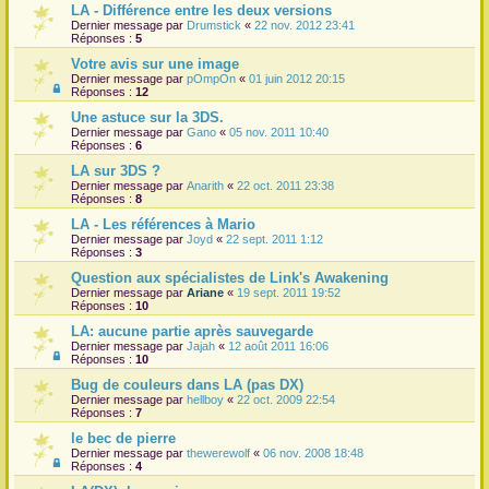
LA - Différence entre les deux versions
Dernier message par
Drumstick
«
22 nov. 2012 23:41
Réponses :
5
Votre avis sur une image
Dernier message par
pOmpOn
«
01 juin 2012 20:15
Réponses :
12
Une astuce sur la 3DS.
Dernier message par
Gano
«
05 nov. 2011 10:40
Réponses :
6
LA sur 3DS ?
Dernier message par
Anarith
«
22 oct. 2011 23:38
Réponses :
8
LA - Les références à Mario
Dernier message par
Joyd
«
22 sept. 2011 1:12
Réponses :
3
Question aux spécialistes de Link's Awakening
Dernier message par
Ariane
«
19 sept. 2011 19:52
Réponses :
10
LA: aucune partie après sauvegarde
Dernier message par
Jajah
«
12 août 2011 16:06
Réponses :
10
Bug de couleurs dans LA (pas DX)
Dernier message par
hellboy
«
22 oct. 2009 22:54
Réponses :
7
le bec de pierre
Dernier message par
thewerewolf
«
06 nov. 2008 18:48
Réponses :
4