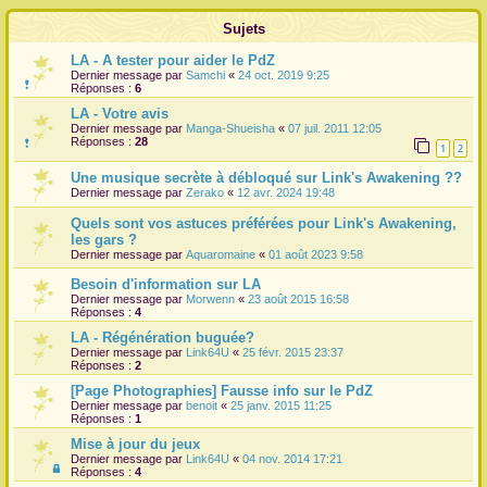
r
Sujets
LA - A tester pour aider le PdZ
Dernier message par
Samchi
«
24 oct. 2019 9:25
Réponses :
6
LA - Votre avis
Dernier message par
Manga-Shueisha
«
07 juil. 2011 12:05
Réponses :
28
1
2
Une musique secrète à débloqué sur Link's Awakening ??
Dernier message par
Zerako
«
12 avr. 2024 19:48
Quels sont vos astuces préférées pour Link's Awakening,
les gars ?
Dernier message par
Aquaromaine
«
01 août 2023 9:58
Besoin d'information sur LA
Dernier message par
Morwenn
«
23 août 2015 16:58
Réponses :
4
LA - Régénération buguée?
Dernier message par
Link64U
«
25 févr. 2015 23:37
Réponses :
2
[Page Photographies] Fausse info sur le PdZ
Dernier message par
benoit
«
25 janv. 2015 11:25
Réponses :
1
Mise à jour du jeux
Dernier message par
Link64U
«
04 nov. 2014 17:21
Réponses :
4