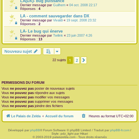
LA(DX)- bug puissance
Dernier message par
Guilhem
«
04 oct. 2008 22:17
Réponses :
4
LA - comment sauvegarder dans DX
Dernier message par
Vivaldi
«
19 sept. 2008 23:32
Réponses :
2
LA- Le bug qui énerve
Dernier message par
Twilink
«
23 juin 2007 4:26
Réponses :
13
Nouveau sujet
1
2
Suivante
22 sujets
PERMISSIONS DU FORUM
Vous
ne pouvez pas
poster de nouveaux sujets
Vous
ne pouvez pas
répondre aux sujets
Vous
ne pouvez pas
modifier vos messages
Vous
ne pouvez pas
supprimer vos messages
Vous
ne pouvez pas
joindre des fichiers
Le Palais de Zelda
Accueil du forum
Heures au format
UTC+02:00
Développé par
phpBB
® Forum Software © phpBB Limited / Traduit par
phpBB-fr.com
/
Style: pdz_light par Hikari
© 2003-2019 palaiszelda.com - Tous droits réservés