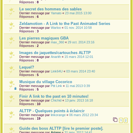
Réponses :
8
Le secret des hommes des sables
Dernier message par
Yamato
«
23 mai 2015 13:00
Réponses :
6
Zeldamotion - A Link to the Past Animated Series
Dernier message par
Warloo
«
01 nov. 2014 10:58
Réponses :
3
Les pierres magiques GBA
Dernier message par
max_360
«
29 oct. 2014 23:16
Réponses :
2
Images de jaquettes/cartouches ALTTP
Dernier message par
Anarith
«
15 mars 2014 12:01
Réponses :
8
Lequel?
Dernier message par
Link64U
«
03 mars 2014 23:40
Réponses :
5
Musique du village Cocorico
Dernier message par
Ptit Link
«
11 mai 2013 0:39
Réponses :
5
Finir A link to the past en 10 minutes!
Dernier message par
Chichid
«
13 janv. 2013 16:18
Réponses :
10
ALTTP - Quelques points à éclaircir
Dernier message par
linkorange
«
06 mars 2012 23:34
Réponses :
19
1
2
Guide des boss ALTTP [lire le premier poste].
Dernier message par
Ariane
«
31 janv. 2012 14:41