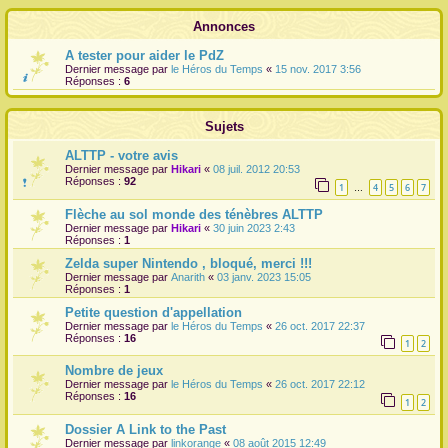
r
Annonces
A tester pour aider le PdZ
Dernier message par
le Héros du Temps
«
15 nov. 2017 3:56
Réponses :
6
Sujets
ALTTP - votre avis
Dernier message par
Hikari
«
08 juil. 2012 20:53
Réponses :
92
1
4
5
6
7
…
Flèche au sol monde des ténèbres ALTTP
Dernier message par
Hikari
«
30 juin 2023 2:43
Réponses :
1
Zelda super Nintendo , bloqué, merci !!!
Dernier message par
Anarith
«
03 janv. 2023 15:05
Réponses :
1
Petite question d'appellation
Dernier message par
le Héros du Temps
«
26 oct. 2017 22:37
Réponses :
16
1
2
Nombre de jeux
Dernier message par
le Héros du Temps
«
26 oct. 2017 22:12
Réponses :
16
1
2
Dossier A Link to the Past
Dernier message par
linkorange
«
08 août 2015 12:49