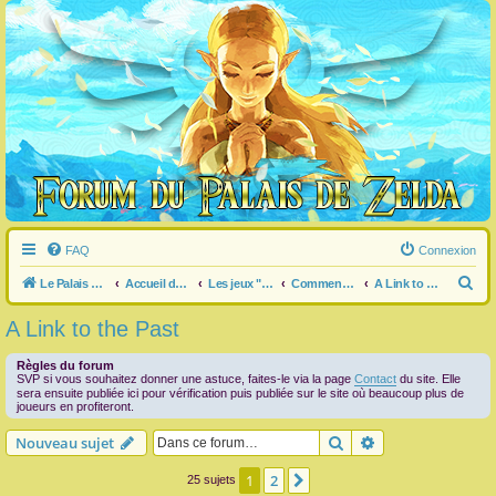
FAQ
Connexion
R
Le Palais de Zelda
Accueil du forum
Les jeux "Legend of Zelda"
Commentaire / question générale / info sur un jeu
A Link to the Past
e
A Link to the Past
c
h
Règles du forum
SVP si vous souhaitez donner une astuce, faites-le via la page
Contact
du site. Elle
e
sera ensuite publiée ici pour vérification puis publiée sur le site où beaucoup plus de
joueurs en profiteront.
r
Rechercher
Recherche avanc
Nouveau sujet
c
h
1
2
Suivante
25 sujets
e