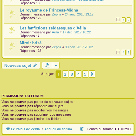
Réponses :
3
Le royaume de Princess-Midna
Dernier message par
Zephir
«
24 janv. 2018 13:17
Réponses :
22
1
2
Les fanfictions zeldaesques d'Aélia
Dernier message par
Aélia
«
17 déc. 2017 18:22
Réponses :
7
Miroir brisé
Dernier message par
Zephir
«
30 nov. 2017 20:02
Réponses :
22
1
2
Nouveau sujet
1
2
3
4
5
Suivante
81 sujets
PERMISSIONS DU FORUM
Vous
ne pouvez pas
poster de nouveaux sujets
Vous
ne pouvez pas
répondre aux sujets
Vous
ne pouvez pas
modifier vos messages
Vous
ne pouvez pas
supprimer vos messages
Vous
ne pouvez pas
joindre des fichiers
Le Palais de Zelda
Accueil du forum
Heures au format
UTC+02:00