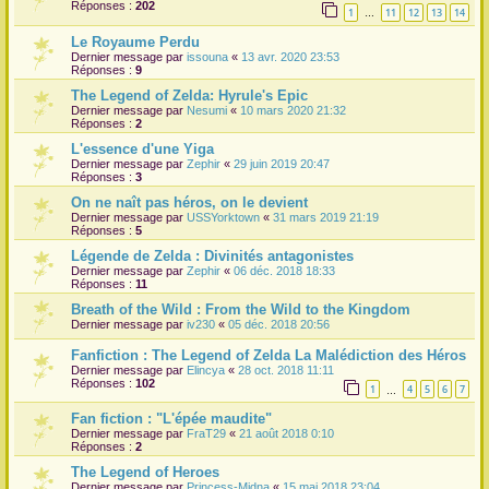
Réponses :
202
1
11
12
13
14
…
Le Royaume Perdu
Dernier message par
issouna
«
13 avr. 2020 23:53
Réponses :
9
The Legend of Zelda: Hyrule's Epic
Dernier message par
Nesumi
«
10 mars 2020 21:32
Réponses :
2
L'essence d'une Yiga
Dernier message par
Zephir
«
29 juin 2019 20:47
Réponses :
3
On ne naît pas héros, on le devient
Dernier message par
USSYorktown
«
31 mars 2019 21:19
Réponses :
5
Légende de Zelda : Divinités antagonistes
Dernier message par
Zephir
«
06 déc. 2018 18:33
Réponses :
11
Breath of the Wild : From the Wild to the Kingdom
Dernier message par
iv230
«
05 déc. 2018 20:56
Fanfiction : The Legend of Zelda La Malédiction des Héros
Dernier message par
Elincya
«
28 oct. 2018 11:11
Réponses :
102
1
4
5
6
7
…
Fan fiction : "L'épée maudite"
Dernier message par
FraT29
«
21 août 2018 0:10
Réponses :
2
The Legend of Heroes
Dernier message par
Princess-Midna
«
15 mai 2018 23:04