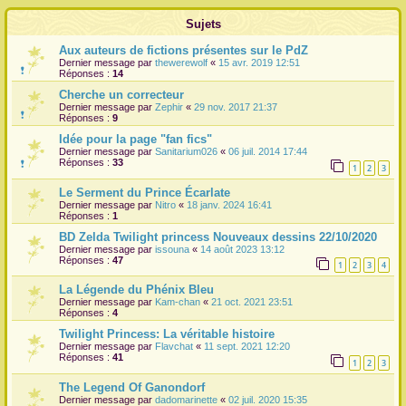
r
Sujets
Aux auteurs de fictions présentes sur le PdZ
Dernier message par
thewerewolf
«
15 avr. 2019 12:51
Réponses :
14
Cherche un correcteur
Dernier message par
Zephir
«
29 nov. 2017 21:37
Réponses :
9
Idée pour la page "fan fics"
Dernier message par
Sanitarium026
«
06 juil. 2014 17:44
Réponses :
33
1
2
3
Le Serment du Prince Écarlate
Dernier message par
Nitro
«
18 janv. 2024 16:41
Réponses :
1
BD Zelda Twilight princess Nouveaux dessins 22/10/2020
Dernier message par
issouna
«
14 août 2023 13:12
Réponses :
47
1
2
3
4
La Légende du Phénix Bleu
Dernier message par
Kam-chan
«
21 oct. 2021 23:51
Réponses :
4
Twilight Princess: La véritable histoire
Dernier message par
Flavchat
«
11 sept. 2021 12:20
Réponses :
41
1
2
3
The Legend Of Ganondorf
Dernier message par
dadomarinette
«
02 juil. 2020 15:35