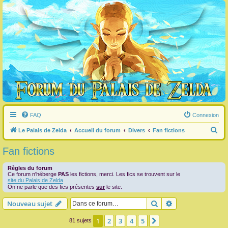
FAQ
Connexion
R
Le Palais de Zelda
Accueil du forum
Divers
Fan fictions
e
Fan fictions
c
h
Règles du forum
Ce forum n'héberge
PAS
les fictions, merci. Les fics se trouvent sur le
e
site du Palais de Zelda
On ne parle que des fics présentes
sur
le site.
r
Rechercher
Recherche avanc
Nouveau sujet
c
h
1
2
3
4
5
Suivante
81 sujets
e