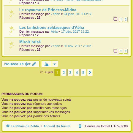
Réponses :
3
Le royaume de Princess-Midna
Dernier message par
Zephir
«
24 janv. 2018 13:17
Réponses :
22
1
2
Les fanfictions zeldaesques d'Aélia
Dernier message par
Aélia
«
17 déc. 2017 18:22
Réponses :
7
Miroir brisé
Dernier message par
Zephir
«
30 nov. 2017 20:02
Réponses :
22
1
2
Nouveau sujet
1
2
3
4
5
Suivante
81 sujets
PERMISSIONS DU FORUM
Vous
ne pouvez pas
poster de nouveaux sujets
Vous
ne pouvez pas
répondre aux sujets
Vous
ne pouvez pas
modifier vos messages
Vous
ne pouvez pas
supprimer vos messages
Vous
ne pouvez pas
joindre des fichiers
Le Palais de Zelda
Accueil du forum
Heures au format
UTC+02:00