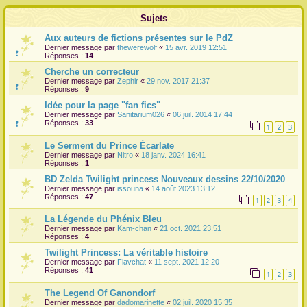
r
Sujets
Aux auteurs de fictions présentes sur le PdZ
Dernier message par
thewerewolf
«
15 avr. 2019 12:51
Réponses :
14
Cherche un correcteur
Dernier message par
Zephir
«
29 nov. 2017 21:37
Réponses :
9
Idée pour la page "fan fics"
Dernier message par
Sanitarium026
«
06 juil. 2014 17:44
Réponses :
33
1
2
3
Le Serment du Prince Écarlate
Dernier message par
Nitro
«
18 janv. 2024 16:41
Réponses :
1
BD Zelda Twilight princess Nouveaux dessins 22/10/2020
Dernier message par
issouna
«
14 août 2023 13:12
Réponses :
47
1
2
3
4
La Légende du Phénix Bleu
Dernier message par
Kam-chan
«
21 oct. 2021 23:51
Réponses :
4
Twilight Princess: La véritable histoire
Dernier message par
Flavchat
«
11 sept. 2021 12:20
Réponses :
41
1
2
3
The Legend Of Ganondorf
Dernier message par
dadomarinette
«
02 juil. 2020 15:35