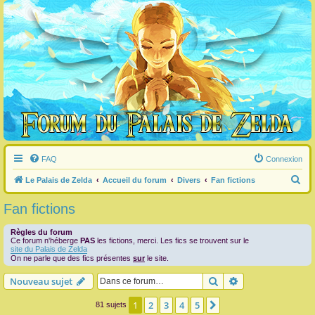
FAQ
Connexion
R
Le Palais de Zelda
Accueil du forum
Divers
Fan fictions
e
Fan fictions
c
h
Règles du forum
Ce forum n'héberge
PAS
les fictions, merci. Les fics se trouvent sur le
e
site du Palais de Zelda
On ne parle que des fics présentes
sur
le site.
r
Rechercher
Recherche avanc
Nouveau sujet
c
h
1
2
3
4
5
Suivante
81 sujets
e