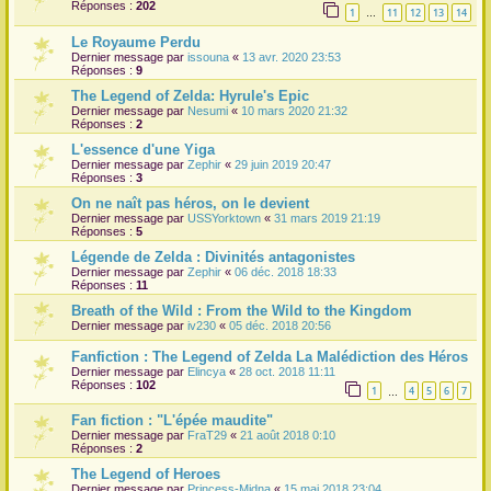
Réponses :
202
1
11
12
13
14
…
Le Royaume Perdu
Dernier message par
issouna
«
13 avr. 2020 23:53
Réponses :
9
The Legend of Zelda: Hyrule's Epic
Dernier message par
Nesumi
«
10 mars 2020 21:32
Réponses :
2
L'essence d'une Yiga
Dernier message par
Zephir
«
29 juin 2019 20:47
Réponses :
3
On ne naît pas héros, on le devient
Dernier message par
USSYorktown
«
31 mars 2019 21:19
Réponses :
5
Légende de Zelda : Divinités antagonistes
Dernier message par
Zephir
«
06 déc. 2018 18:33
Réponses :
11
Breath of the Wild : From the Wild to the Kingdom
Dernier message par
iv230
«
05 déc. 2018 20:56
Fanfiction : The Legend of Zelda La Malédiction des Héros
Dernier message par
Elincya
«
28 oct. 2018 11:11
Réponses :
102
1
4
5
6
7
…
Fan fiction : "L'épée maudite"
Dernier message par
FraT29
«
21 août 2018 0:10
Réponses :
2
The Legend of Heroes
Dernier message par
Princess-Midna
«
15 mai 2018 23:04