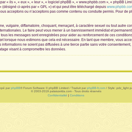
r « ils », « eux », « leur », « logiciel phpBB », « www.phpbb.com », « phpBB Limite
» (désigné ci-après par « GPL ») et qui peut être téléchargé depuis
www.phpbb.co
 nous acceptons ou n’acceptons pas comme contenu ou conduite permis. Pour de plu
, vulgaire, diffamatoire, choquant, menaçant, à caractère sexuel ou tout autre con
nternationales. Le faire peut vous mener à un bannissement immédiat et permanent, 
de tous les messages sont enregistrées pour aider au renforcement de ces conditio
ujet lorsque nous estimons que cela est nécessaire. En tant que membre, vous acce
informations ne soient pas diffusées à une tierce partie sans votre consentement,
atage visant à compromettre les données.
ppé par
phpBB
® Forum Software © phpBB Limited / Traduit par
phpBB-fr.com
/ Style: pdz_light pa
© 2003-2019 palaiszelda.com - Tous droits réservés
Confidentialité
|
Conditions