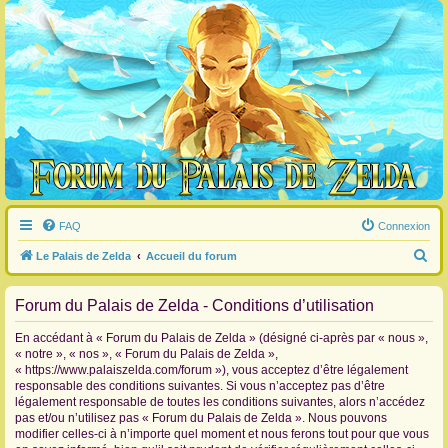
FAQ
Connexion
R
Le Palais de Zelda
Accueil du forum
e
Forum du Palais de Zelda - Conditions d’utilisation
c
h
En accédant à « Forum du Palais de Zelda » (désigné ci-après par « nous »,
e
« notre », « nos », « Forum du Palais de Zelda »,
« https://www.palaiszelda.com/forum »), vous acceptez d’être légalement
r
responsable des conditions suivantes. Si vous n’acceptez pas d’être
c
légalement responsable de toutes les conditions suivantes, alors n’accédez
pas et/ou n’utilisez pas « Forum du Palais de Zelda ». Nous pouvons
h
modifier celles-ci à n’importe quel moment et nous ferons tout pour que vous
e