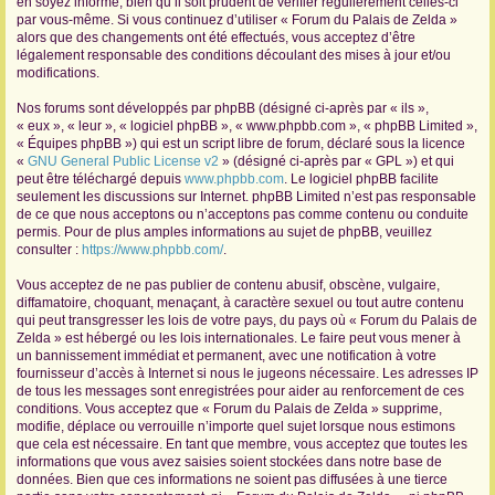
en soyez informé, bien qu’il soit prudent de vérifier régulièrement celles-ci
par vous-même. Si vous continuez d’utiliser « Forum du Palais de Zelda »
r
alors que des changements ont été effectués, vous acceptez d’être
légalement responsable des conditions découlant des mises à jour et/ou
modifications.
Nos forums sont développés par phpBB (désigné ci-après par « ils »,
« eux », « leur », « logiciel phpBB », « www.phpbb.com », « phpBB Limited »,
« Équipes phpBB ») qui est un script libre de forum, déclaré sous la licence
«
GNU General Public License v2
» (désigné ci-après par « GPL ») et qui
peut être téléchargé depuis
www.phpbb.com
. Le logiciel phpBB facilite
seulement les discussions sur Internet. phpBB Limited n’est pas responsable
de ce que nous acceptons ou n’acceptons pas comme contenu ou conduite
permis. Pour de plus amples informations au sujet de phpBB, veuillez
consulter :
https://www.phpbb.com/
.
Vous acceptez de ne pas publier de contenu abusif, obscène, vulgaire,
diffamatoire, choquant, menaçant, à caractère sexuel ou tout autre contenu
qui peut transgresser les lois de votre pays, du pays où « Forum du Palais de
Zelda » est hébergé ou les lois internationales. Le faire peut vous mener à
un bannissement immédiat et permanent, avec une notification à votre
fournisseur d’accès à Internet si nous le jugeons nécessaire. Les adresses IP
de tous les messages sont enregistrées pour aider au renforcement de ces
conditions. Vous acceptez que « Forum du Palais de Zelda » supprime,
modifie, déplace ou verrouille n’importe quel sujet lorsque nous estimons
que cela est nécessaire. En tant que membre, vous acceptez que toutes les
informations que vous avez saisies soient stockées dans notre base de
données. Bien que ces informations ne soient pas diffusées à une tierce