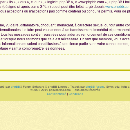
r « ils », « eux », « leur », « logiciel phpBB », « www.phpbb.com », « phpBB Limite
» (désigné ci-après par « GPL ») et qui peut être téléchargé depuis
www.phpbb.co
 nous acceptons ou n’acceptons pas comme contenu ou conduite permis. Pour de plu
, vulgaire, diffamatoire, choquant, menaçant, à caractère sexuel ou tout autre con
nternationales. Le faire peut vous mener à un bannissement immédiat et permanent, 
de tous les messages sont enregistrées pour aider au renforcement de ces conditio
ujet lorsque nous estimons que cela est nécessaire. En tant que membre, vous acce
informations ne soient pas diffusées à une tierce partie sans votre consentement,
atage visant à compromettre les données.
ppé par
phpBB
® Forum Software © phpBB Limited / Traduit par
phpBB-fr.com
/ Style: pdz_light pa
© 2003-2019 palaiszelda.com - Tous droits réservés
Confidentialité
|
Conditions