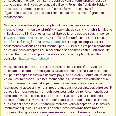
en soyez informé, bien qu’il soit prudent de vérifier régulièrement celles-ci
par vous-même. Si vous continuez d’utiliser « Forum du Palais de Zelda »
r
alors que des changements ont été effectués, vous acceptez d’être
légalement responsable des conditions découlant des mises à jour et/ou
modifications.
Nos forums sont développés par phpBB (désigné ci-après par « ils »,
« eux », « leur », « logiciel phpBB », « www.phpbb.com », « phpBB Limited »,
« Équipes phpBB ») qui est un script libre de forum, déclaré sous la licence
«
GNU General Public License v2
» (désigné ci-après par « GPL ») et qui
peut être téléchargé depuis
www.phpbb.com
. Le logiciel phpBB facilite
seulement les discussions sur Internet. phpBB Limited n’est pas responsable
de ce que nous acceptons ou n’acceptons pas comme contenu ou conduite
permis. Pour de plus amples informations au sujet de phpBB, veuillez
consulter :
https://www.phpbb.com/
.
Vous acceptez de ne pas publier de contenu abusif, obscène, vulgaire,
diffamatoire, choquant, menaçant, à caractère sexuel ou tout autre contenu
qui peut transgresser les lois de votre pays, du pays où « Forum du Palais de
Zelda » est hébergé ou les lois internationales. Le faire peut vous mener à
un bannissement immédiat et permanent, avec une notification à votre
fournisseur d’accès à Internet si nous le jugeons nécessaire. Les adresses IP
de tous les messages sont enregistrées pour aider au renforcement de ces
conditions. Vous acceptez que « Forum du Palais de Zelda » supprime,
modifie, déplace ou verrouille n’importe quel sujet lorsque nous estimons
que cela est nécessaire. En tant que membre, vous acceptez que toutes les
informations que vous avez saisies soient stockées dans notre base de
données. Bien que ces informations ne soient pas diffusées à une tierce