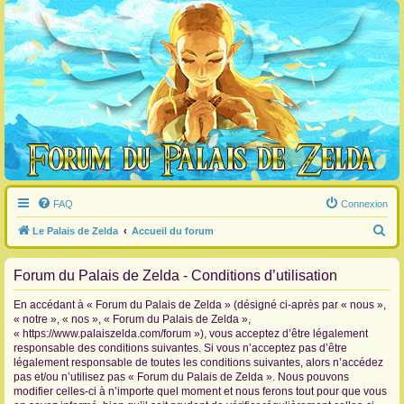
FAQ
Connexion
R
Le Palais de Zelda
Accueil du forum
e
Forum du Palais de Zelda - Conditions d’utilisation
c
h
En accédant à « Forum du Palais de Zelda » (désigné ci-après par « nous »,
e
« notre », « nos », « Forum du Palais de Zelda »,
« https://www.palaiszelda.com/forum »), vous acceptez d’être légalement
r
responsable des conditions suivantes. Si vous n’acceptez pas d’être
c
légalement responsable de toutes les conditions suivantes, alors n’accédez
pas et/ou n’utilisez pas « Forum du Palais de Zelda ». Nous pouvons
h
modifier celles-ci à n’importe quel moment et nous ferons tout pour que vous
e