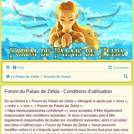
FAQ
Connexion
R
Le Palais de Zelda
Accueil du forum
e
Forum du Palais de Zelda - Conditions d’utilisation
c
h
En accédant à « Forum du Palais de Zelda » (désigné ci-après par « nous »,
e
« notre », « nos », « Forum du Palais de Zelda »,
« https://www.palaiszelda.com/forum »), vous acceptez d’être légalement
r
responsable des conditions suivantes. Si vous n’acceptez pas d’être
c
légalement responsable de toutes les conditions suivantes, alors n’accédez
pas et/ou n’utilisez pas « Forum du Palais de Zelda ». Nous pouvons
h
modifier celles-ci à n’importe quel moment et nous ferons tout pour que vous
e