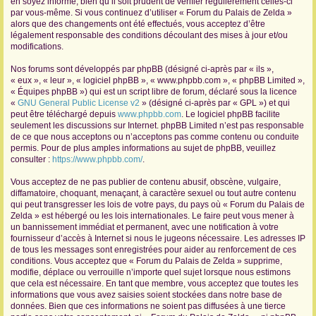
en soyez informé, bien qu’il soit prudent de vérifier régulièrement celles-ci
par vous-même. Si vous continuez d’utiliser « Forum du Palais de Zelda »
r
alors que des changements ont été effectués, vous acceptez d’être
légalement responsable des conditions découlant des mises à jour et/ou
modifications.
Nos forums sont développés par phpBB (désigné ci-après par « ils »,
« eux », « leur », « logiciel phpBB », « www.phpbb.com », « phpBB Limited »,
« Équipes phpBB ») qui est un script libre de forum, déclaré sous la licence
«
GNU General Public License v2
» (désigné ci-après par « GPL ») et qui
peut être téléchargé depuis
www.phpbb.com
. Le logiciel phpBB facilite
seulement les discussions sur Internet. phpBB Limited n’est pas responsable
de ce que nous acceptons ou n’acceptons pas comme contenu ou conduite
permis. Pour de plus amples informations au sujet de phpBB, veuillez
consulter :
https://www.phpbb.com/
.
Vous acceptez de ne pas publier de contenu abusif, obscène, vulgaire,
diffamatoire, choquant, menaçant, à caractère sexuel ou tout autre contenu
qui peut transgresser les lois de votre pays, du pays où « Forum du Palais de
Zelda » est hébergé ou les lois internationales. Le faire peut vous mener à
un bannissement immédiat et permanent, avec une notification à votre
fournisseur d’accès à Internet si nous le jugeons nécessaire. Les adresses IP
de tous les messages sont enregistrées pour aider au renforcement de ces
conditions. Vous acceptez que « Forum du Palais de Zelda » supprime,
modifie, déplace ou verrouille n’importe quel sujet lorsque nous estimons
que cela est nécessaire. En tant que membre, vous acceptez que toutes les
informations que vous avez saisies soient stockées dans notre base de
données. Bien que ces informations ne soient pas diffusées à une tierce