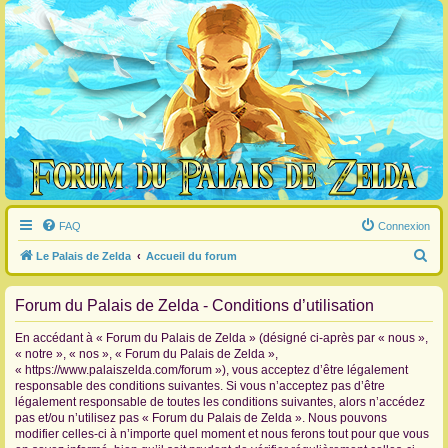
FAQ
Connexion
R
Le Palais de Zelda
Accueil du forum
e
Forum du Palais de Zelda - Conditions d’utilisation
c
h
En accédant à « Forum du Palais de Zelda » (désigné ci-après par « nous »,
e
« notre », « nos », « Forum du Palais de Zelda »,
« https://www.palaiszelda.com/forum »), vous acceptez d’être légalement
r
responsable des conditions suivantes. Si vous n’acceptez pas d’être
c
légalement responsable de toutes les conditions suivantes, alors n’accédez
pas et/ou n’utilisez pas « Forum du Palais de Zelda ». Nous pouvons
h
modifier celles-ci à n’importe quel moment et nous ferons tout pour que vous
e