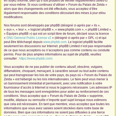
en soyez informé, bien qu’il soit prudent de vérifier régulièrement celles-ci
par vous-même. Si vous continuez d’utiliser « Forum du Palais de Zelda »
r
alors que des changements ont été effectués, vous acceptez d’être
légalement responsable des conditions découlant des mises à jour et/ou
modifications.
Nos forums sont développés par phpBB (désigné ci-après par « ils »,
« eux », « leur », « logiciel phpBB », « www.phpbb.com », « phpBB Limited »,
« Équipes phpBB ») qui est un script libre de forum, déclaré sous la licence
«
GNU General Public License v2
» (désigné ci-après par « GPL ») et qui
peut être téléchargé depuis
www.phpbb.com
. Le logiciel phpBB facilite
seulement les discussions sur Internet. phpBB Limited n’est pas responsable
de ce que nous acceptons ou n’acceptons pas comme contenu ou conduite
permis. Pour de plus amples informations au sujet de phpBB, veuillez
consulter :
https://www.phpbb.com/
.
Vous acceptez de ne pas publier de contenu abusif, obscène, vulgaire,
diffamatoire, choquant, menaçant, à caractère sexuel ou tout autre contenu
qui peut transgresser les lois de votre pays, du pays où « Forum du Palais de
Zelda » est hébergé ou les lois internationales. Le faire peut vous mener à
un bannissement immédiat et permanent, avec une notification à votre
fournisseur d’accès à Internet si nous le jugeons nécessaire. Les adresses IP
de tous les messages sont enregistrées pour aider au renforcement de ces
conditions. Vous acceptez que « Forum du Palais de Zelda » supprime,
modifie, déplace ou verrouille n’importe quel sujet lorsque nous estimons
que cela est nécessaire. En tant que membre, vous acceptez que toutes les
informations que vous avez saisies soient stockées dans notre base de
données. Bien que ces informations ne soient pas diffusées à une tierce