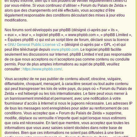
en soyez informé, bien qu’il soit prudent de vérifier régulièrement celles-ci
par vous-même. Si vous continuez d’utiliser « Forum du Palais de Zelda »
r
alors que des changements ont été effectués, vous acceptez d’être
légalement responsable des conditions découlant des mises à jour et/ou
modifications.
Nos forums sont développés par phpBB (désigné ci-après par « ils »,
« eux », « leur », « logiciel phpBB », « www.phpbb.com », « phpBB Limited »,
« Équipes phpBB ») qui est un script libre de forum, déclaré sous la licence
«
GNU General Public License v2
» (désigné ci-après par « GPL ») et qui
peut être téléchargé depuis
www.phpbb.com
. Le logiciel phpBB facilite
seulement les discussions sur Internet. phpBB Limited n’est pas responsable
de ce que nous acceptons ou n’acceptons pas comme contenu ou conduite
permis. Pour de plus amples informations au sujet de phpBB, veuillez
consulter :
https://www.phpbb.com/
.
Vous acceptez de ne pas publier de contenu abusif, obscène, vulgaire,
diffamatoire, choquant, menaçant, à caractère sexuel ou tout autre contenu
qui peut transgresser les lois de votre pays, du pays où « Forum du Palais de
Zelda » est hébergé ou les lois internationales. Le faire peut vous mener à
un bannissement immédiat et permanent, avec une notification à votre
fournisseur d’accès à Internet si nous le jugeons nécessaire. Les adresses IP
de tous les messages sont enregistrées pour aider au renforcement de ces
conditions. Vous acceptez que « Forum du Palais de Zelda » supprime,
modifie, déplace ou verrouille n’importe quel sujet lorsque nous estimons
que cela est nécessaire. En tant que membre, vous acceptez que toutes les
informations que vous avez saisies soient stockées dans notre base de
données. Bien que ces informations ne soient pas diffusées à une tierce