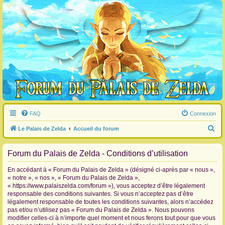
FAQ
Connexion
R
Le Palais de Zelda
Accueil du forum
e
Forum du Palais de Zelda - Conditions d’utilisation
c
h
En accédant à « Forum du Palais de Zelda » (désigné ci-après par « nous »,
e
« notre », « nos », « Forum du Palais de Zelda »,
« https://www.palaiszelda.com/forum »), vous acceptez d’être légalement
r
responsable des conditions suivantes. Si vous n’acceptez pas d’être
c
légalement responsable de toutes les conditions suivantes, alors n’accédez
pas et/ou n’utilisez pas « Forum du Palais de Zelda ». Nous pouvons
h
modifier celles-ci à n’importe quel moment et nous ferons tout pour que vous
e