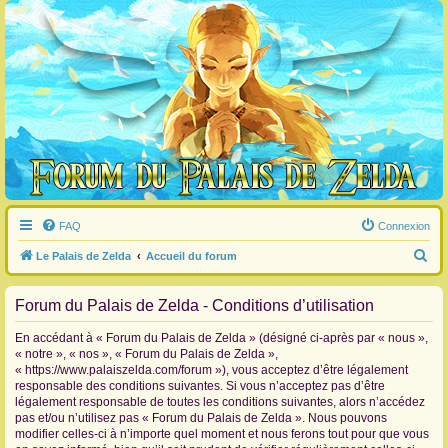
FAQ
Connexion
R
Le Palais de Zelda
Accueil du forum
e
Forum du Palais de Zelda - Conditions d’utilisation
c
h
En accédant à « Forum du Palais de Zelda » (désigné ci-après par « nous »,
e
« notre », « nos », « Forum du Palais de Zelda »,
« https://www.palaiszelda.com/forum »), vous acceptez d’être légalement
r
responsable des conditions suivantes. Si vous n’acceptez pas d’être
c
légalement responsable de toutes les conditions suivantes, alors n’accédez
pas et/ou n’utilisez pas « Forum du Palais de Zelda ». Nous pouvons
h
modifier celles-ci à n’importe quel moment et nous ferons tout pour que vous
e