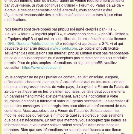
en soyez informé, bien qu’il soit prudent de vérifier régulièrement celles-ci
par vous-même. Si vous continuez d’utiliser « Forum du Palais de Zelda »
r
alors que des changements ont été effectués, vous acceptez d’être
légalement responsable des conditions découlant des mises à jour et/ou
modifications.
Nos forums sont développés par phpBB (désigné ci-après par « ils »,
« eux », « leur », « logiciel phpBB », « www.phpbb.com », « phpBB Limited »,
« Équipes phpBB ») qui est un script libre de forum, déclaré sous la licence
«
GNU General Public License v2
» (désigné ci-après par « GPL ») et qui
peut être téléchargé depuis
www.phpbb.com
. Le logiciel phpBB facilite
seulement les discussions sur Internet. phpBB Limited n’est pas responsable
de ce que nous acceptons ou n’acceptons pas comme contenu ou conduite
permis. Pour de plus amples informations au sujet de phpBB, veuillez
consulter :
https://www.phpbb.com/
.
Vous acceptez de ne pas publier de contenu abusif, obscène, vulgaire,
diffamatoire, choquant, menaçant, à caractère sexuel ou tout autre contenu
qui peut transgresser les lois de votre pays, du pays où « Forum du Palais de
Zelda » est hébergé ou les lois internationales. Le faire peut vous mener à
un bannissement immédiat et permanent, avec une notification à votre
fournisseur d’accès à Internet si nous le jugeons nécessaire. Les adresses IP
de tous les messages sont enregistrées pour aider au renforcement de ces
conditions. Vous acceptez que « Forum du Palais de Zelda » supprime,
modifie, déplace ou verrouille n’importe quel sujet lorsque nous estimons
que cela est nécessaire. En tant que membre, vous acceptez que toutes les
informations que vous avez saisies soient stockées dans notre base de
données. Bien que ces informations ne soient pas diffusées à une tierce