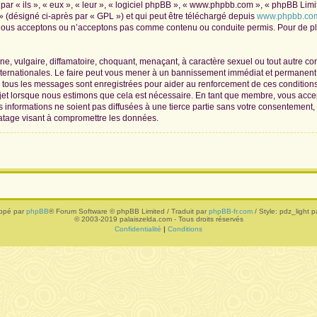
r « ils », « eux », « leur », « logiciel phpBB », « www.phpbb.com », « phpBB Limite
» (désigné ci-après par « GPL ») et qui peut être téléchargé depuis
www.phpbb.co
 nous acceptons ou n’acceptons pas comme contenu ou conduite permis. Pour de plu
, vulgaire, diffamatoire, choquant, menaçant, à caractère sexuel ou tout autre con
nternationales. Le faire peut vous mener à un bannissement immédiat et permanent, 
de tous les messages sont enregistrées pour aider au renforcement de ces conditio
ujet lorsque nous estimons que cela est nécessaire. En tant que membre, vous acce
informations ne soient pas diffusées à une tierce partie sans votre consentement,
atage visant à compromettre les données.
ppé par
phpBB
® Forum Software © phpBB Limited / Traduit par
phpBB-fr.com
/ Style: pdz_light pa
© 2003-2019 palaiszelda.com - Tous droits réservés
Confidentialité
|
Conditions