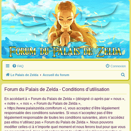
FAQ
Connexion
R
Le Palais de Zelda
Accueil du forum
e
Forum du Palais de Zelda - Conditions d’utilisation
c
h
En accédant à « Forum du Palais de Zelda » (désigné ci-après par « nous »,
e
« notre », « nos », « Forum du Palais de Zelda »,
« https://www.palaiszelda.com/forum »), vous acceptez d’être légalement
r
responsable des conditions suivantes. Si vous n’acceptez pas d’être
c
légalement responsable de toutes les conditions suivantes, alors n’accédez
pas et/ou n’utilisez pas « Forum du Palais de Zelda ». Nous pouvons
h
modifier celles-ci à n’importe quel moment et nous ferons tout pour que vous
e