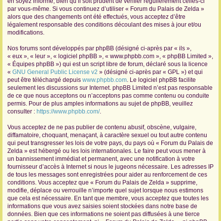
en soyez informé, bien qu’il soit prudent de vérifier régulièrement celles-ci
par vous-même. Si vous continuez d’utiliser « Forum du Palais de Zelda »
r
alors que des changements ont été effectués, vous acceptez d’être
légalement responsable des conditions découlant des mises à jour et/ou
modifications.
Nos forums sont développés par phpBB (désigné ci-après par « ils »,
« eux », « leur », « logiciel phpBB », « www.phpbb.com », « phpBB Limited »,
« Équipes phpBB ») qui est un script libre de forum, déclaré sous la licence
«
GNU General Public License v2
» (désigné ci-après par « GPL ») et qui
peut être téléchargé depuis
www.phpbb.com
. Le logiciel phpBB facilite
seulement les discussions sur Internet. phpBB Limited n’est pas responsable
de ce que nous acceptons ou n’acceptons pas comme contenu ou conduite
permis. Pour de plus amples informations au sujet de phpBB, veuillez
consulter :
https://www.phpbb.com/
.
Vous acceptez de ne pas publier de contenu abusif, obscène, vulgaire,
diffamatoire, choquant, menaçant, à caractère sexuel ou tout autre contenu
qui peut transgresser les lois de votre pays, du pays où « Forum du Palais de
Zelda » est hébergé ou les lois internationales. Le faire peut vous mener à
un bannissement immédiat et permanent, avec une notification à votre
fournisseur d’accès à Internet si nous le jugeons nécessaire. Les adresses IP
de tous les messages sont enregistrées pour aider au renforcement de ces
conditions. Vous acceptez que « Forum du Palais de Zelda » supprime,
modifie, déplace ou verrouille n’importe quel sujet lorsque nous estimons
que cela est nécessaire. En tant que membre, vous acceptez que toutes les
informations que vous avez saisies soient stockées dans notre base de
données. Bien que ces informations ne soient pas diffusées à une tierce